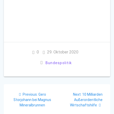
0
29. Oktober 2020
Bundespolitik
Beitragsnavigation
Previous
Next
Previous:
Gero
Next:
10 Milliarden
post:
post:
Storjohann bei Magnus
Außerordentliche
Mineralbrunnen
Wirtschaftshilfe