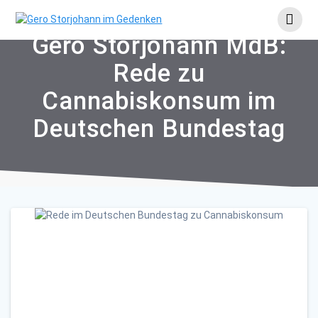
Skip
to
content
Gero Storjohann MdB:
Rede zu
Cannabiskonsum im
Deutschen Bundestag