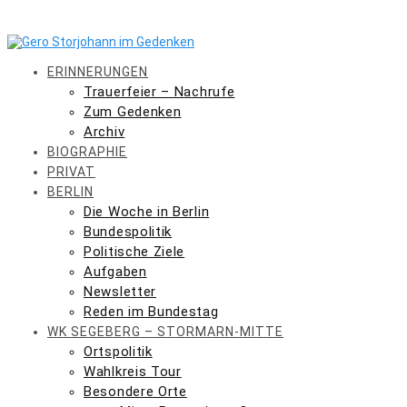
Skip
to
content
ERINNERUNGEN
Trauerfeier – Nachrufe
Zum Gedenken
Archiv
BIOGRAPHIE
PRIVAT
BERLIN
Die Woche in Berlin
Bundespolitik
Politische Ziele
Aufgaben
Newsletter
Reden im Bundestag
WK SEGEBERG – STORMARN-MITTE
Ortspolitik
Wahlkreis Tour
Besondere Orte