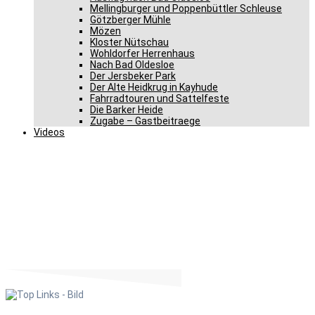
Mellingburger und Poppenbüttler Schleuse
Götzberger Mühle
Mözen
Kloster Nütschau
Wohldorfer Herrenhaus
Nach Bad Oldesloe
Der Jersbeker Park
Der Alte Heidkrug in Kayhude
Fahrradtouren und Sattelfeste
Die Barker Heide
Zugabe – Gastbeitraege
Videos
Top Links