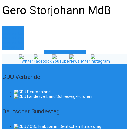
Gero Storjohann MdB
new button
new button
new button
new button
Impressum
Datenschutzerklärung
CDU Verbände
Deutscher Bundestag