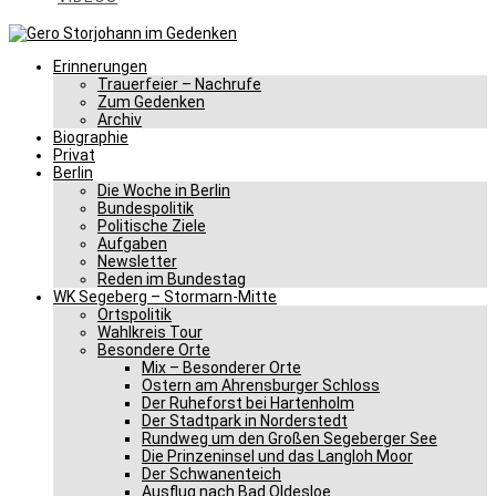
Erinnerungen
Trauerfeier – Nachrufe
Zum Gedenken
Archiv
Biographie
Privat
Berlin
Die Woche in Berlin
Bundespolitik
Politische Ziele
Aufgaben
Newsletter
Reden im Bundestag
WK Segeberg – Stormarn-Mitte
Ortspolitik
Wahlkreis Tour
Besondere Orte
Mix – Besonderer Orte
Ostern am Ahrensburger Schloss
Der Ruheforst bei Hartenholm
Der Stadtpark in Norderstedt
Rundweg um den Großen Segeberger See
Die Prinzeninsel und das Langloh Moor
Der Schwanenteich
Ausflug nach Bad Oldesloe