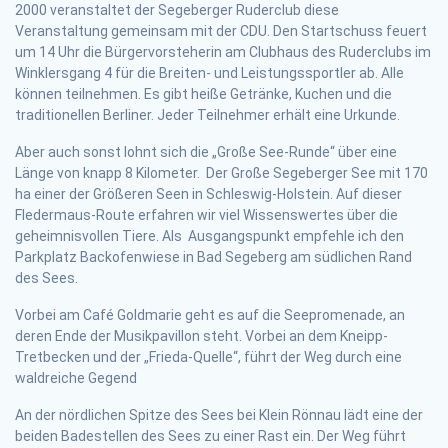
2000 veranstaltet der Segeberger Ruderclub diese
Veranstaltung gemeinsam mit der CDU. Den Startschuss feuert
um 14 Uhr die Bürgervorsteherin am Clubhaus des Ruderclubs im
Winklersgang 4 für die Breiten- und Leistungssportler ab. Alle
können teilnehmen. Es gibt heiße Getränke, Kuchen und die
traditionellen Berliner. Jeder Teilnehmer erhält eine Urkunde.
Aber auch sonst lohnt sich die „Große See-Runde“ über eine
Länge von knapp 8 Kilometer. Der Große Segeberger See mit 170
ha einer der Größeren Seen in Schleswig-Holstein. Auf dieser
Fledermaus-Route erfahren wir viel Wissenswertes über die
geheimnisvollen Tiere. Als Ausgangspunkt empfehle ich den
Parkplatz Backofenwiese in Bad Segeberg am südlichen Rand
des Sees.
Vorbei am Café Goldmarie geht es auf die Seepromenade, an
deren Ende der Musikpavillon steht. Vorbei an dem Kneipp-
Tretbecken und der „Frieda-Quelle“, führt der Weg durch eine
waldreiche Gegend
An der nördlichen Spitze des Sees bei Klein Rönnau lädt eine der
beiden Badestellen des Sees zu einer Rast ein. Der Weg führt