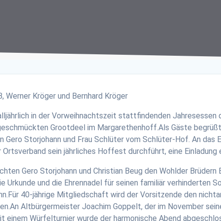
ljährlich in der Vorweihnachtszeit stattfindenden Jahresessen
 geschmückten Grootdeel im Margarethenhoff.Als Gäste begrüßte
Gero Storjohann und Frau Schlüter vom Schlüter-Hof. An das Eh
 Ortsverband sein jährliches Hoffest durchführt, eine Einladung
eichten Gero Storjohann und Christian Beug den Wohlder Brüdern
 Urkunde und die Ehrennadel für seinen familiär verhinderten S
ann.Für 40-jährige Mitgliedschaft wird der Vorsitzende den nic
hen.An Altbürgermeister Joachim Goppelt, der im November seinen
it einem Würfelturnier wurde der harmonische Abend abgeschlo