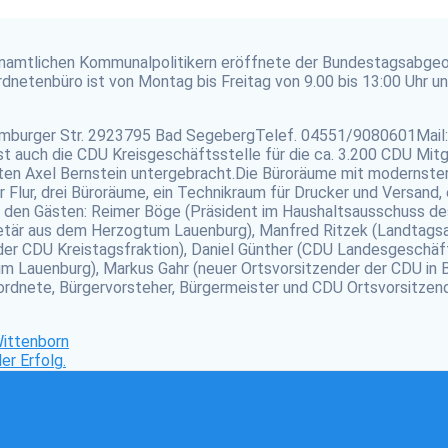
renamtlichen Kommunalpolitikern eröffnete der Bundestagsabgeo
etenbüro ist von Montag bis Freitag von 9.00 bis 13:00 Uhr un
Hamburger Str. 2923795 Bad SegebergTelef. 04551/9080601Mai
 auch die CDU Kreisgeschäftsstelle für die ca. 3.200 CDU Mitgli
n Axel Bernstein untergebracht.Die Büroräume mit modernster T
ler Flur, drei Büroräume, ein Technikraum für Drucker und Versa
 den Gästen: Reimer Böge (Präsident im Haushaltsausschuss de
retär aus dem Herzogtum Lauenburg), Manfred Ritzek (Landtagsa
r der CDU Kreistagsfraktion), Daniel Günther (CDU Landesgeschäf
m Lauenburg), Markus Gahr (neuer Ortsvorsitzender der CDU in B
ordnete, Bürgervorsteher, Bürgermeister und CDU Ortsvorsitzen
Wittenborn
er Erfolg.