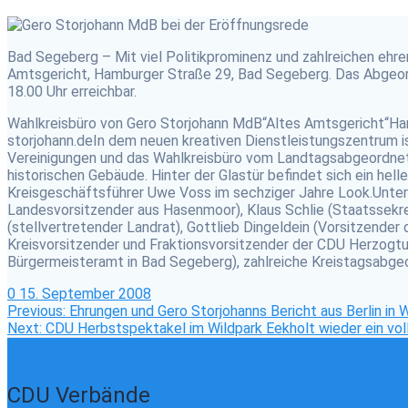
Bad Segeberg – Mit viel Politikprominenz und zahlreichen eh
Amtsgericht, Hamburger Straße 29, Bad Segeberg. Das Abgeordn
18.00 Uhr erreichbar.
Wahlkreisbüro von Gero Storjohann MdB“Altes Amtsgericht“
storjohann.deIn dem neuen kreativen Dienstleistungszentrum ist
Vereinigungen und das Wahlkreisbüro vom Landtagsabgeordnete
historischen Gebäude. Hinter der Glastür befindet sich ein hel
Kreisgeschäftsführer Uwe Voss im sechziger Jahre Look.Unter
Landesvorsitzender aus Hasenmoor), Klaus Schlie (Staatssek
(stellvertretender Landrat), Gottlieb Dingeldein (Vorsitzende
Kreisvorsitzender und Fraktionsvorsitzender der CDU Herzogtu
Bürgermeisteramt in Bad Segeberg), zahlreiche Kreistagsabge
0
15. September 2008
Beitragsnavigation
Previous
Previous:
Ehrungen und Gero Storjohanns Bericht aus Berlin in 
Next
post:
Next:
CDU Herbstspektakel im Wildpark Eekholt wieder ein voll
post:
CDU Verbände