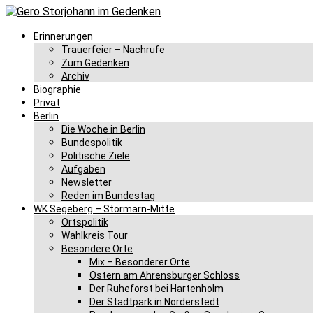
Erinnerungen
Trauerfeier – Nachrufe
Zum Gedenken
Archiv
Biographie
Privat
Berlin
Die Woche in Berlin
Bundespolitik
Politische Ziele
Aufgaben
Newsletter
Reden im Bundestag
WK Segeberg – Stormarn-Mitte
Ortspolitik
Wahlkreis Tour
Besondere Orte
Mix – Besonderer Orte
Ostern am Ahrensburger Schloss
Der Ruheforst bei Hartenholm
Der Stadtpark in Norderstedt