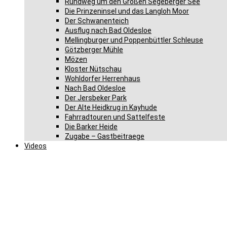
Rundweg um den Großen Segeberger See
Die Prinzeninsel und das Langloh Moor
Der Schwanenteich
Ausflug nach Bad Oldesloe
Mellingburger und Poppenbüttler Schleuse
Götzberger Mühle
Mözen
Kloster Nütschau
Wohldorfer Herrenhaus
Nach Bad Oldesloe
Der Jersbeker Park
Der Alte Heidkrug in Kayhude
Fahrradtouren und Sattelfeste
Die Barker Heide
Zugabe – Gastbeitraege
Videos