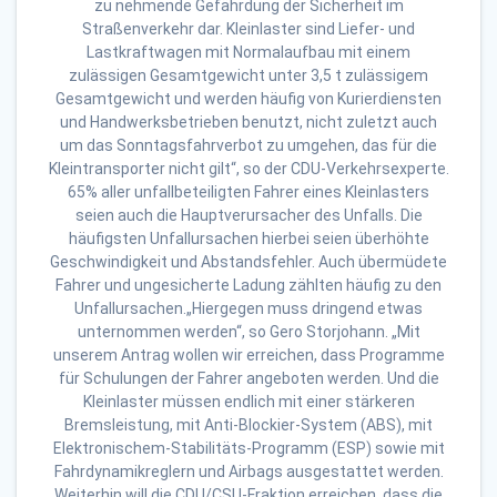
zu nehmende Gefährdung der Sicherheit im
Straßenverkehr dar. Kleinlaster sind Liefer- und
Lastkraftwagen mit Normalaufbau mit einem
zulässigen Gesamtgewicht unter 3,5 t zulässigem
Gesamtgewicht und werden häufig von Kurierdiensten
und Handwerksbetrieben benutzt, nicht zuletzt auch
um das Sonntagsfahrverbot zu umgehen, das für die
Kleintransporter nicht gilt“, so der CDU-Verkehrsexperte.
65% aller unfallbeteiligten Fahrer eines Kleinlasters
seien auch die Hauptverursacher des Unfalls. Die
häufigsten Unfallursachen hierbei seien überhöhte
Geschwindigkeit und Abstandsfehler. Auch übermüdete
Fahrer und ungesicherte Ladung zählten häufig zu den
Unfallursachen.„Hiergegen muss dringend etwas
unternommen werden“, so Gero Storjohann. „Mit
unserem Antrag wollen wir erreichen, dass Programme
für Schulungen der Fahrer angeboten werden. Und die
Kleinlaster müssen endlich mit einer stärkeren
Bremsleistung, mit Anti-Blockier-System (ABS), mit
Elektronischem-Stabilitäts-Programm (ESP) sowie mit
Fahrdynamikreglern und Airbags ausgestattet werden.
Weiterhin will die CDU/CSU-Fraktion erreichen, dass die