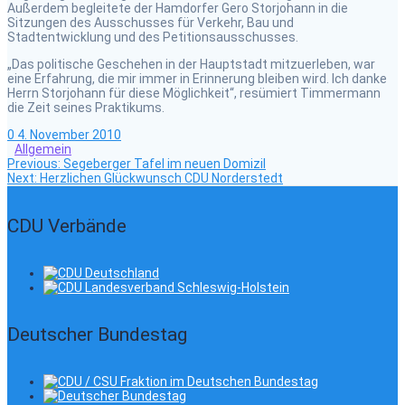
Außerdem begleitete der Hamdorfer Gero Storjohann in die
Sitzungen des Ausschusses für Verkehr, Bau und
Stadtentwicklung und des Petitionsausschusses.
„Das politische Geschehen in der Hauptstadt mitzuerleben, war
eine Erfahrung, die mir immer in Erinnerung bleiben wird. Ich danke
Herrn Storjohann für diese Möglichkeit“, resümiert Timmermann
die Zeit seines Praktikums.
0
4. November 2010
Allgemein
Previous
Beitragsnavigation
Previous:
Segeberger Tafel im neuen Domizil
Next
post:
Next:
Herzlichen Glückwunsch CDU Norderstedt
post:
CDU Verbände
Deutscher Bundestag