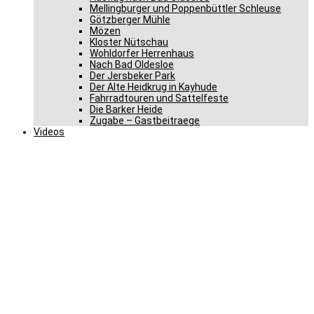
Mellingburger und Poppenbüttler Schleuse
Götzberger Mühle
Mözen
Kloster Nütschau
Wohldorfer Herrenhaus
Nach Bad Oldesloe
Der Jersbeker Park
Der Alte Heidkrug in Kayhude
Fahrradtouren und Sattelfeste
Die Barker Heide
Zugabe – Gastbeitraege
Videos
Kontroverse Debatten, ein
Abstimmungsmarathon
und ein „Hammelsprung“
– Praktikant Finn