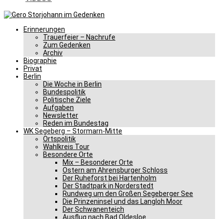
Erinnerungen
Trauerfeier – Nachrufe
Zum Gedenken
Archiv
Biographie
Privat
Berlin
Die Woche in Berlin
Bundespolitik
Politische Ziele
Aufgaben
Newsletter
Reden im Bundestag
WK Segeberg – Stormarn-Mitte
Ortspolitik
Wahlkreis Tour
Besondere Orte
Mix – Besonderer Orte
Ostern am Ahrensburger Schloss
Der Ruheforst bei Hartenholm
Der Stadtpark in Norderstedt
Rundweg um den Großen Segeberger See
Die Prinzeninsel und das Langloh Moor
Der Schwanenteich
Ausflug nach Bad Oldesloe