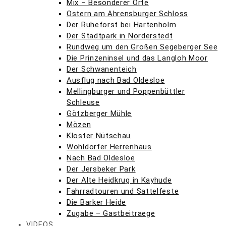
Mix – Besonderer Orte
Ostern am Ahrensburger Schloss
Der Ruheforst bei Hartenholm
Der Stadtpark in Norderstedt
Rundweg um den Großen Segeberger See
Die Prinzeninsel und das Langloh Moor
Der Schwanenteich
Ausflug nach Bad Oldesloe
Mellingburger und Poppenbüttler
Schleuse
Götzberger Mühle
Mözen
Kloster Nütschau
Wohldorfer Herrenhaus
Nach Bad Oldesloe
Der Jersbeker Park
Der Alte Heidkrug in Kayhude
Fahrradtouren und Sattelfeste
Die Barker Heide
Zugabe – Gastbeitraege
VIDEOS