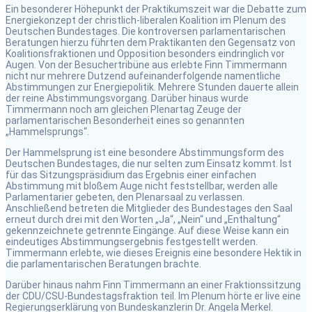
Ein besonderer Höhepunkt der Praktikumszeit war die Debatte zum
Energiekonzept der christlich-liberalen Koalition im Plenum des
Deutschen Bundestages. Die kontroversen parlamentarischen
Beratungen hierzu führten dem Praktikanten den Gegensatz von
Koalitionsfraktionen und Opposition besonders eindringlich vor
Augen. Von der Besuchertribüne aus erlebte Finn Timmermann
nicht nur mehrere Dutzend aufeinanderfolgende namentliche
Abstimmungen zur Energiepolitik. Mehrere Stunden dauerte allein
der reine Abstimmungsvorgang. Darüber hinaus wurde
Timmermann noch am gleichen Plenartag Zeuge der
parlamentarischen Besonderheit eines so genannten
„Hammelsprungs“.
Der Hammelsprung ist eine besondere Abstimmungsform des
Deutschen Bundestages, die nur selten zum Einsatz kommt. Ist
für das Sitzungspräsidium das Ergebnis einer einfachen
Abstimmung mit bloßem Auge nicht feststellbar, werden alle
Parlamentarier gebeten, den Plenarsaal zu verlassen.
Anschließend betreten die Mitglieder des Bundestages den Saal
erneut durch drei mit den Worten „Ja“, „Nein“ und „Enthaltung“
gekennzeichnete getrennte Eingänge. Auf diese Weise kann ein
eindeutiges Abstimmungsergebnis festgestellt werden.
Timmermann erlebte, wie dieses Ereignis eine besondere Hektik in
die parlamentarischen Beratungen brachte.
Darüber hinaus nahm Finn Timmermann an einer Fraktionssitzung
der CDU/CSU-Bundestagsfraktion teil. Im Plenum hörte er live eine
Regierungserklärung von Bundeskanzlerin Dr. Angela Merkel.