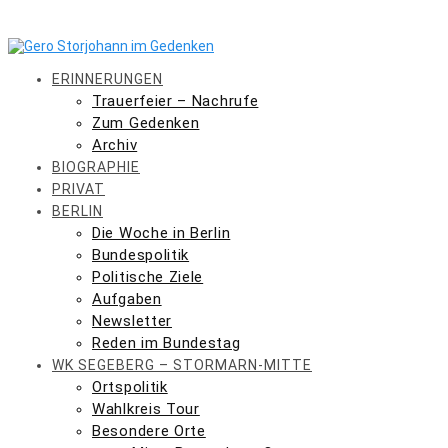
Skip
to
content
ERINNERUNGEN
Trauerfeier – Nachrufe
Zum Gedenken
Archiv
BIOGRAPHIE
PRIVAT
BERLIN
Die Woche in Berlin
Bundespolitik
Politische Ziele
Aufgaben
Newsletter
Reden im Bundestag
WK SEGEBERG – STORMARN-MITTE
Ortspolitik
Wahlkreis Tour
Besondere Orte