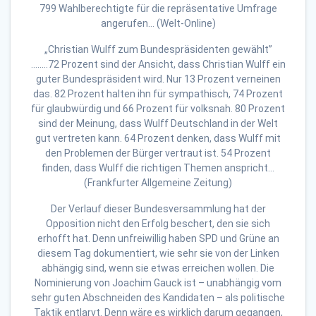
799 Wahlberechtigte für die repräsentative Umfrage
angerufen… (Welt-Online)
„Christian Wulff zum Bundespräsidenten gewählt”
……..72 Prozent sind der Ansicht, dass Christian Wulff ein
guter Bundespräsident wird. Nur 13 Prozent verneinen
das. 82 Prozent halten ihn für sympathisch, 74 Prozent
für glaubwürdig und 66 Prozent für volksnah. 80 Prozent
sind der Meinung, dass Wulff Deutschland in der Welt
gut vertreten kann. 64 Prozent denken, dass Wulff mit
den Problemen der Bürger vertraut ist. 54 Prozent
finden, dass Wulff die richtigen Themen anspricht…
(Frankfurter Allgemeine Zeitung)
Der Verlauf dieser Bundesversammlung hat der
Opposition nicht den Erfolg beschert, den sie sich
erhofft hat. Denn unfreiwillig haben SPD und Grüne an
diesem Tag dokumentiert, wie sehr sie von der Linken
abhängig sind, wenn sie etwas erreichen wollen. Die
Nominierung von Joachim Gauck ist – unabhängig vom
sehr guten Abschneiden des Kandidaten – als politische
Taktik entlarvt. Denn wäre es wirklich darum gegangen,