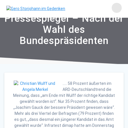
Skip
to
content
Pressespiegel – Nach der
Wahl des
Bundespräsidenten
….. 58 Prozent äußerten im
ARD-Deutschlandtrend die
Meinung, dass „am Ende mit Wulff der richtige Kandidat
gewählt worden ist“. Nur 35 Prozent finden, dass
„Joachim Gauck der bessere Präsident gewesen wäre“.
Mehr als drei Viertel der Befragten (79 Prozent) finden
es gut, „dass diesmal ein jüngerer Kandidat in das Amt
gewählt wurde“. Infratest dimap hatte am Donnerstag