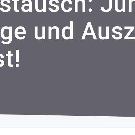
stausch: Ju
ige und Aus
t!