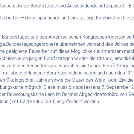
 und arbeiten – diese spannende und einzigartige Kombination bi
undestages und des Amerikanischen Kongresses konnten seit 
ige.Bundestagsabgeordnete übernehmen während des Jahres die
e geeignete Bewerber auf diese Möglichkeit aufmerksam mache
Schülern auch jungen Berufstätigen wieder die Chance, amerikan
nen zu lernen.Besonders angesprochen sind junge Berufstätige u
annte, abgeschlossene Berufsausbildung haben und nach dem 31
ligen Ökologischen Jahres sowie die Dauer des Wehr- oder Zivild
rbungskarte möglich. Diese muss bis spätestens 7. September 2
t der Bewerbungskarte kann im Berliner Abgeordnetenbüro von G
onn (Tel. 0228-44601339) angefordert werden