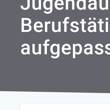
Jugendau
Berufstät
aufgepass