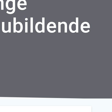
nge
zubildende