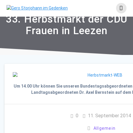
Skip
to
content
33. Herbstmarkt der CDU
Frauen in Leezen
Um 14.00 Uhr können Sie unseren Bundestagsabgeordneten 
Landtagsabgeordneten Dr. Axel Bernstein auf dem 
0
11. September 2014
Allgemein