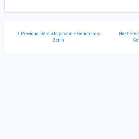
Beitragsnavigation
Previous
Nex
Previous:
Gero Storjohann – Bericht aus
Next:
Frei
post:
post
Berlin
Sc