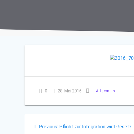
0
28. Mai 2016
Allgemein
Beitragsnavigation
Previous
Previous:
Pflicht zur Integration wird Gesetz
post: