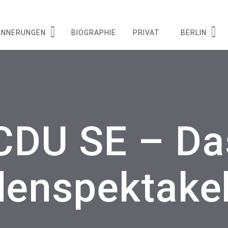
INNERUNGEN
BIOGRAPHIE
PRIVAT
BERLIN
CDU SE – Da
enspektake