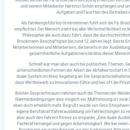
wurden sie bei der Fa. Brockmann Recycling in Nützen vom 
und seinem Mitarbeiter Hartmut Schön empfangen und umf
Aufgaben und Facetten des Betriebes i
Als familiengeführtes Unternehmen fühlt sich die Fa. Br
verpflichtet. Der Mensch steht bei aller Wirtschaftlichkeit im 
Philosophie die auch dazu führt, dass die durchschnittlic
Brockmann-Beschäftigten bei rund 12 Jahren liegt. Beste Er
Mitarbeiterinnen und Mitarbeitern, die bereits in der Ausbildun
gesamtheitliche Aufgabenverständnis dieser Menschen
Schnell war man aber auch bei politischen Themen. Ge
unterschiedlichen Formen der Arbeit der Abfallwirtschaft in 
duale System im Kreis Segeberg an. Die Gesprächsteilnehmer 
dass Wettbewerb zu Innovationen führe und hier oft die Priva
Breiten Gesprächsraum nahmen auch die Themen der Wieder
Rahmenbedingungen dies möglich sei. Mülltrennung ist zwar 
eben doch erheblich mehr. Begrüßt wurde von Gero Storjohan
eigene Berufskraftfahrerausbildung um Fahrleistungen zu ve
aber auch den Fahrern Stress zu ersparen. „Eine duale Ausbil
Fachkräftemangel und gegen Arbeitslosigkeit. Wie bei vielen 
Brockmann ein gutes Beispiel, wo das funktioniert. Bildungs