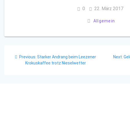
0
22. März 2017
Allgemein
Beitragsnavigation
Previous
Nex
Previous:
Starker Andrang beim Leezener
Next:
Gel
post:
pos
Krokuskaffee trotz Nieselwetter