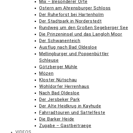
Mix – Besonderer Orte
Ostern am Ahrensburger Schloss
Der Ruheforst bei Hartenholm
Der Stadtpark in Norderstedt
Rundweg um den Großen Segeberger See
Die Prinzeninsel und das Langloh Moor
Der Schwanenteich
Ausflug nach Bad Oldesloe
Mellingburger und Poppenbüttler
Schleuse
Götzberger Mühle
Mözen
Kloster Nütschau
Wohldorfer Herrenhaus
Nach Bad Oldesloe
Der Jersbeker Park
Der Alte Heidkrug in Kayhude
Fahrradtouren und Sattelfeste
Die Barker Heide
Zugabe – Gastbeitraege
VIDEOS