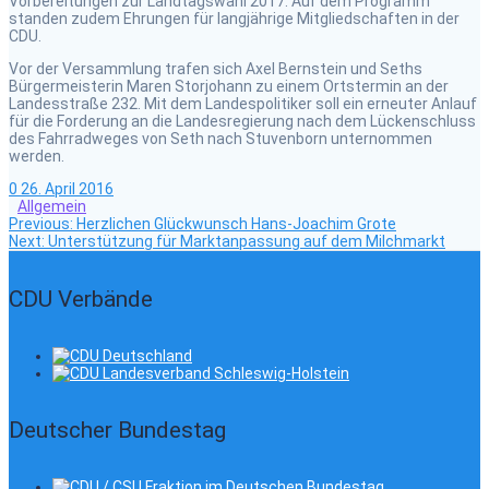
Vorbereitungen zur Landtagswahl 2017. Auf dem Programm
standen zudem Ehrungen für langjährige Mitgliedschaften in der
CDU.
Vor der Versammlung trafen sich Axel Bernstein und Seths
Bürgermeisterin Maren Storjohann zu einem Ortstermin an der
Landesstraße 232. Mit dem Landespolitiker soll ein erneuter Anlauf
für die Forderung an die Landesregierung nach dem Lückenschluss
des Fahrradweges von Seth nach Stuvenborn unternommen
werden.
0
26. April 2016
Allgemein
Previous
Beitragsnavigation
Previous:
Herzlichen Glückwunsch Hans-Joachim Grote
Next
post:
Next:
Unterstützung für Marktanpassung auf dem Milchmarkt
post:
CDU Verbände
Deutscher Bundestag