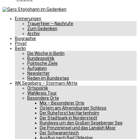
Erinnerungen
Trauerfeier – Nachrufe
Zum Gedenken
Archiv
Biographie
Privat
Berlin
Die Woche in Berlin
Bundespolitik
Politische Ziele
Aufgaben
Newsletter
Reden im Bundestag
WK Segeberg – Stormarn-Mitte
Ortspolitik
Wahlkreis Tour
Besondere Orte
Mix – Besonderer Orte
Ostern am Ahrensburger Schloss
Der Ruheforst bei Hartenholm
Der Stadtpark in Norderstedt
Rundweg um den Großen Segeberger See
Die Prinzeninsel und das Langloh Moor
Der Schwanenteich
Ausflug nach Bad Oldesloe