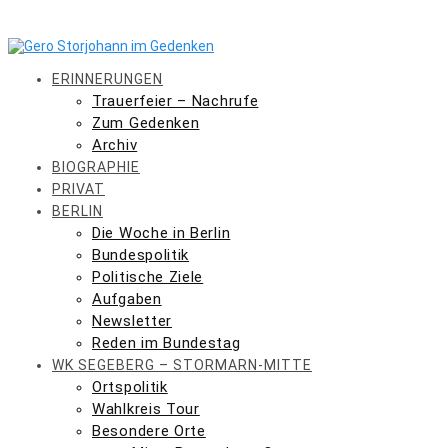
Skip
to
content
ERINNERUNGEN
Trauerfeier – Nachrufe
Zum Gedenken
Archiv
BIOGRAPHIE
PRIVAT
BERLIN
Die Woche in Berlin
Bundespolitik
Politische Ziele
Aufgaben
Newsletter
Reden im Bundestag
WK SEGEBERG – STORMARN-MITTE
Ortspolitik
Wahlkreis Tour
Besondere Orte