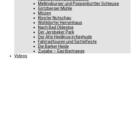
Mellingburger und Poppenbüttler Schleuse
Götzberger Mühle
Mözen
Kloster Nütschau
Wohldorfer Herrenhaus
Nach Bad Oldesloe
Der Jersbeker Park
Der Alte Heidkrug in Kayhude
Fahrradtouren und Sattelfeste
Die Barker Heide
Zugabe – Gastbeitraege
Videos
Axel Bernstein und
Ehrungen bei der CDU
Seth