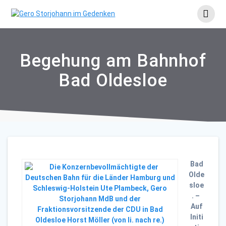
Skip
to
content
Begehung am Bahnhof
Bad Oldesloe
Bad
Olde
sloe
. –
Auf
Initi