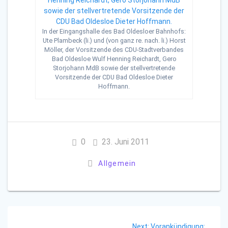
In der Eingangshalle des Bad Oldesloer Bahnhofs:
Ute Plambeck (li.) und (von ganz re. nach. li.) Horst
Möller, der Vorsitzende des CDU-Stadtverbandes
Bad Oldesloe Wulf Henning Reichardt, Gero
Storjohann MdB sowie der stellvertretende
Vorsitzende der CDU Bad Oldesloe Dieter
Hoffmann.
0
23. Juni 2011
Allgemein
Beitragsnavigation
Next
Next:
Vorankündigung: