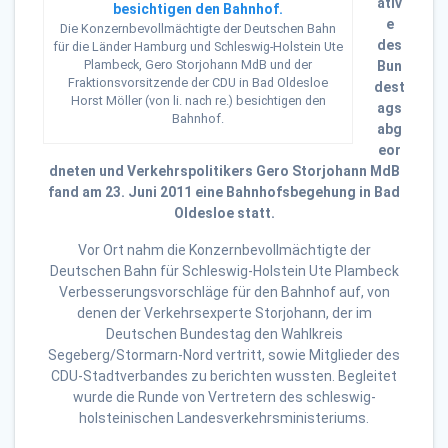
ativ
e
Die Konzernbevollmächtigte der Deutschen Bahn
des
für die Länder Hamburg und Schleswig-Holstein Ute
Plambeck, Gero Storjohann MdB und der
Bun
Fraktionsvorsitzende der CDU in Bad Oldesloe
dest
Horst Möller (von li. nach re.) besichtigen den
ags
Bahnhof.
abg
eor
dneten und Verkehrspolitikers Gero Storjohann MdB
fand am 23. Juni 2011 eine Bahnhofsbegehung in Bad
Oldesloe statt.
Vor Ort nahm die Konzernbevollmächtigte der
Deutschen Bahn für Schleswig-Holstein Ute Plambeck
Verbesserungsvorschläge für den Bahnhof auf, von
denen der Verkehrsexperte Storjohann, der im
Deutschen Bundestag den Wahlkreis
Segeberg/Stormarn-Nord vertritt, sowie Mitglieder des
CDU-Stadtverbandes zu berichten wussten. Begleitet
wurde die Runde von Vertretern des schleswig-
holsteinischen Landesverkehrsministeriums.