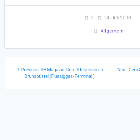
0
14. Juli 2018
Allgemein
Beitragsnavigation
Previous
Next
Previous:
SH Magazin: Gero Storjohann in
Next:
Gero
post:
post:
Brunsbüttel (Flüssiggas-Terminal )