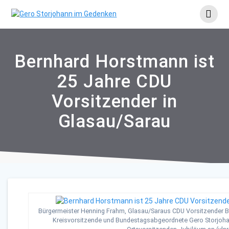
Skip
to
content
Bernhard Horstmann ist
25 Jahre CDU
Vorsitzender in
Glasau/Sarau
Bürgermeister Henning Frahm, Glasau/Saraus CDU Vorsitzender 
Kreisvorsitzende und Bundestagsabgeordnete Gero Storjoha