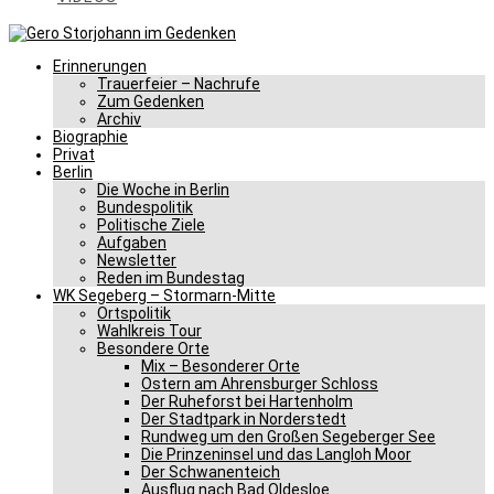
Erinnerungen
Trauerfeier – Nachrufe
Zum Gedenken
Archiv
Biographie
Privat
Berlin
Die Woche in Berlin
Bundespolitik
Politische Ziele
Aufgaben
Newsletter
Reden im Bundestag
WK Segeberg – Stormarn-Mitte
Ortspolitik
Wahlkreis Tour
Besondere Orte
Mix – Besonderer Orte
Ostern am Ahrensburger Schloss
Der Ruheforst bei Hartenholm
Der Stadtpark in Norderstedt
Rundweg um den Großen Segeberger See
Die Prinzeninsel und das Langloh Moor
Der Schwanenteich
Ausflug nach Bad Oldesloe