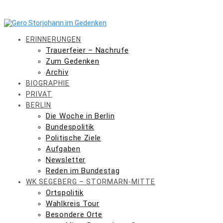
Skip
to
content
ERINNERUNGEN
Trauerfeier – Nachrufe
Zum Gedenken
Archiv
BIOGRAPHIE
PRIVAT
BERLIN
Die Woche in Berlin
Bundespolitik
Politische Ziele
Aufgaben
Newsletter
Reden im Bundestag
WK SEGEBERG – STORMARN-MITTE
Ortspolitik
Wahlkreis Tour
Besondere Orte