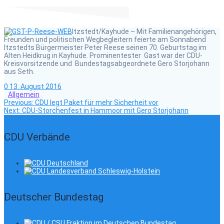
Itzstedt/Kayhude – Mit Familienangehörigen,
Freunden und politischen Wegbegleitern feierte am Sonnabend
Itzstedts Bürgermeister Peter Reese seinen 70. Geburtstag im
Alten Heidkrug in Kayhude. Prominentester Gast war der CDU-
Kreisvorsitzende und Bundestagsabgeordnete Gero Storjohann
aus Seth.
0
13. August 2016
Allgemein
Previous
Beitragsnavigation
Previous:
CDU legt Paket für mehr Sicherheit vor
Next
post:
Next:
CDU-Storchenfest in Hammoor mit Gero Storjohann
post:
CDU Verbände
Deutscher Bundestag