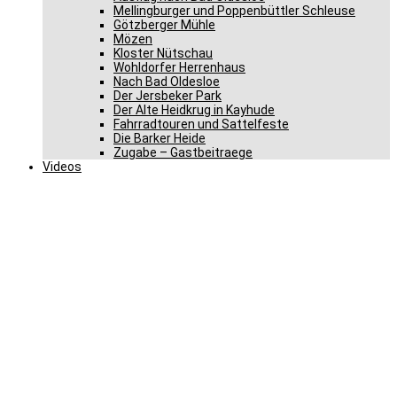
Mellingburger und Poppenbüttler Schleuse
Götzberger Mühle
Mözen
Kloster Nütschau
Wohldorfer Herrenhaus
Nach Bad Oldesloe
Der Jersbeker Park
Der Alte Heidkrug in Kayhude
Fahrradtouren und Sattelfeste
Die Barker Heide
Zugabe – Gastbeitraege
Videos
Bürgermeister Peter
Reese feiert 70.
Geburtstag