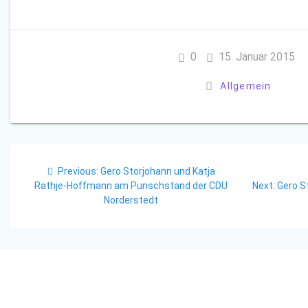
0
15. Januar 2015
Allgemein
Beitragsnavigation
Previous
Previous:
Gero Storjohann und Katja
post:
Next
Rathje-Hoffmann am Punschstand der CDU
Next:
Gero S
post:
Norderstedt