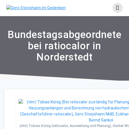
Skip
to
content
Bundestagsabgeordnete
bei ratiocalor in
Norderstedt
(vlnr) Tobias König (ratiocalor, Auswertung und Planung), Günter Wo