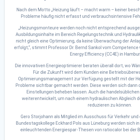
Nach dem Motto „Heizung läuft – macht warm – keiner besch
Probleme häufig nicht erfasst und verbrauchsintensive Feh
„Heizungsmonteure werden noch nicht entsprechend ausgebi
Ausbildungsinhalte im Bereich Regelungstechnik und Hydraulik
nicht gleich eine Optimierung, da keine Überwachung der Anla
erfolgt,“, stimmt Professor Dr. Bernd Sankol vom Competence
Energy Efficiency (CC4E) in Hambur
Die innovativen Energieoptimierer beraten überall dort, wo Wä
Für die Zukunft wird dem Kunden eine Betriebsüberw
Optimierungsmanagement zur Verfügung gestellt mit der H
Probleme sichtbar gemacht werden. Diese werden sich dann on
Einstellungen beheben lassen. Auch die handelsüblich
weiterentwickelt, um nach einem hydraulischen Abgleich d
reduzieren zu können.
Gero Storjohann als Mitglied im Ausschuss für Verkehr und d
Bundestagskollege Eckhard Pols aus Lüneburg werden sich in B
einleuchtenden Energiespar-Thesen von ratiocalor bei der 