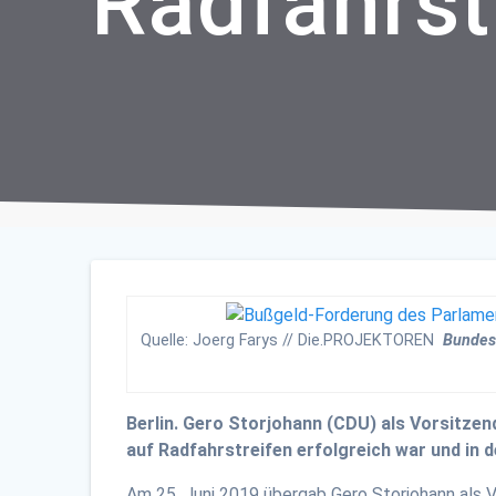
Radfahrst
Quelle: Joerg Farys // Die.PROJEKTOREN
Bundesm
Berlin. Gero Storjohann (CDU) als Vorsitzen
auf Radfahrstreifen erfolgreich war und in
Am 25. Juni 2019 übergab Gero Storjohann als V