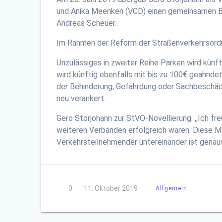
und Anika Meenken (VCD) einen gemeinsamen Bri
Andreas Scheuer.
Im Rahmen der Reform der Straßenverkehrsordn
Unzulässiges in zweiter Reihe Parken wird kün
wird künftig ebenfalls mit bis zu 100€ geahnde
der Behinderung, Gefährdung oder Sachbeschädig
neu verankert.
Gero Storjohann zur StVO-Novellierung: ,,Ich fr
weiteren Verbänden erfolgreich waren. Diese Ma
Verkehrsteilnehmender untereinander ist genauso
0
11. Oktober 2019
Allgemein