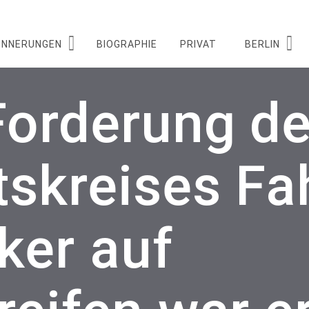
INNERUNGEN
BIOGRAPHIE
PRIVAT
BERLIN
Forderung d
skreises Fah
ker auf