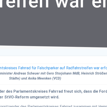
reifen war e
inister Andreas Scheuer mit Gero Storjohann MdB, Heinrich Strößenre
Städte) und Anika Meenken (VCD)
der des Parlamentskreises Fahrrad freut sich, dass die Fo
 der StVO-Reform umgesetzt wird.
orsitzender des Parlamentskreises Fahrrad zusammen mit Heinri