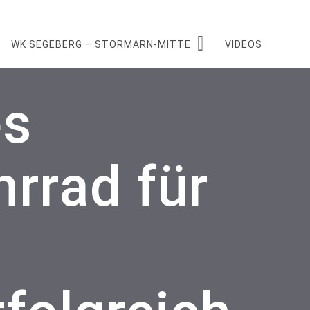
WK SEGEBERG – STORMARN-MITTE
VIDEOS
es
rrad für