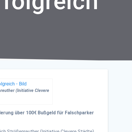
rfolgreich
uther (Initiative Clevere
rderung über 100€ Bußgeld für Falschparker
ch Strößenreuther (Initiative Clevere Städte)