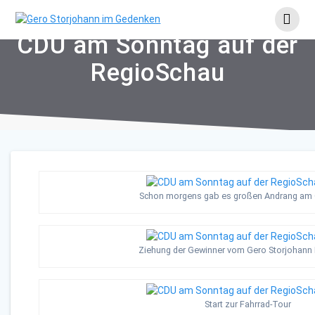
Skip
to
content
CDU am Sonntag auf der
RegioSchau
Schon morgens gab es großen Andrang am
Ziehung der Gewinner vom Gero Storjohann 
Start zur Fahrrad-Tour