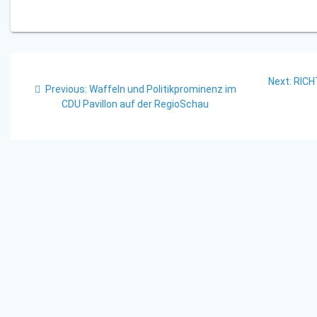
Beitragsnavigation
Next
Next:
RICH
Previous
Previous:
Waffeln und Politikprominenz im
post:
post:
CDU Pavillon auf der RegioSchau