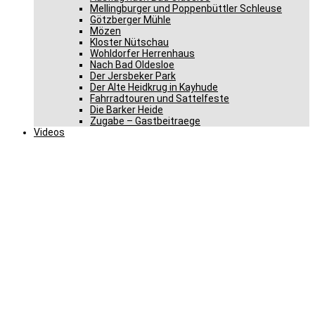
Mellingburger und Poppenbüttler Schleuse
Götzberger Mühle
Mözen
Kloster Nütschau
Wohldorfer Herrenhaus
Nach Bad Oldesloe
Der Jersbeker Park
Der Alte Heidkrug in Kayhude
Fahrradtouren und Sattelfeste
Die Barker Heide
Zugabe – Gastbeitraege
Videos
CDU fordert Fahrrad-
Strecken über Bad
Segebergs Marktplatz