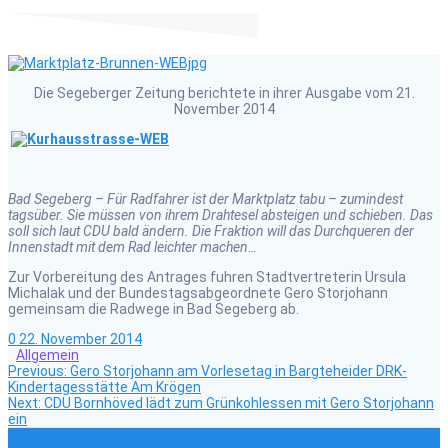
Die Segeberger Zeitung berichtete in ihrer Ausgabe vom 21.
November 2014
Bad Segeberg –
Für Radfahrer ist der Marktplatz tabu – zumindest
tagsüber. Sie müssen von ihrem Drahtesel absteigen und schieben. Das
soll sich laut CDU bald ändern. Die Fraktion will das Durchqueren der
Innenstadt mit dem Rad leichter machen…
Zur Vorbereitung des Antrages fuhren Stadtvertreterin Ursula
Michalak und der Bundestagsabgeordnete Gero Storjohann
gemeinsam die Radwege in Bad Segeberg ab.
0
22. November 2014
Allgemein
Previous
Beitragsnavigation
Previous:
Gero Storjohann am Vorlesetag in Bargteheider DRK-
post:
Kindertagesstätte Am Krögen
Next
Next:
CDU Bornhöved lädt zum Grünkohlessen mit Gero Storjohann
post:
ein