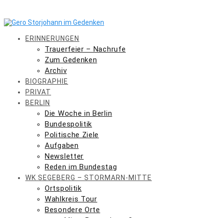
Skip
to
content
ERINNERUNGEN
Trauerfeier – Nachrufe
Zum Gedenken
Archiv
BIOGRAPHIE
PRIVAT
BERLIN
Die Woche in Berlin
Bundespolitik
Politische Ziele
Aufgaben
Newsletter
Reden im Bundestag
WK SEGEBERG – STORMARN-MITTE
Ortspolitik
Wahlkreis Tour
Besondere Orte