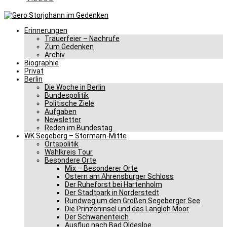
Erinnerungen
Trauerfeier – Nachrufe
Zum Gedenken
Archiv
Biographie
Privat
Berlin
Die Woche in Berlin
Bundespolitik
Politische Ziele
Aufgaben
Newsletter
Reden im Bundestag
WK Segeberg – Stormarn-Mitte
Ortspolitik
Wahlkreis Tour
Besondere Orte
Mix – Besonderer Orte
Ostern am Ahrensburger Schloss
Der Ruheforst bei Hartenholm
Der Stadtpark in Norderstedt
Rundweg um den Großen Segeberger See
Die Prinzeninsel und das Langloh Moor
Der Schwanenteich
Ausflug nach Bad Oldesloe