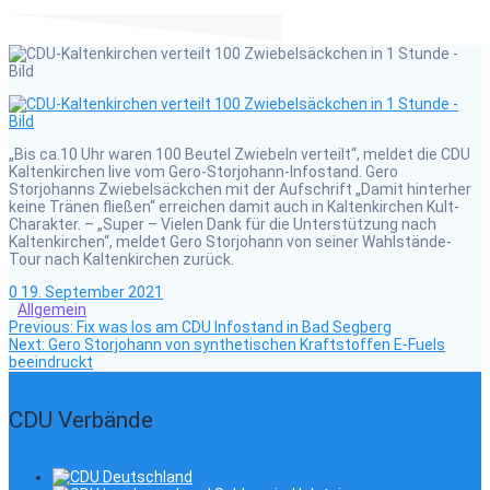
„Bis ca.10 Uhr waren 100 Beutel Zwiebeln verteilt“, meldet die CDU
Kaltenkirchen live vom Gero-Storjohann-Infostand. Gero
Storjohanns Zwiebelsäckchen mit der Aufschrift „Damit hinterher
keine Tränen fließen“ erreichen damit auch in Kaltenkirchen Kult-
Charakter. – „Super – Vielen Dank für die Unterstützung nach
Kaltenkirchen“, meldet Gero Storjohann von seiner Wahlstände-
Tour nach Kaltenkirchen zurück.
0
19. September 2021
Allgemein
Previous
Beitragsnavigation
Previous:
Fix was los am CDU Infostand in Bad Segberg
Next
post:
Next:
Gero Storjohann von synthetischen Kraftstoffen E-Fuels
post:
beeindruckt
CDU Verbände