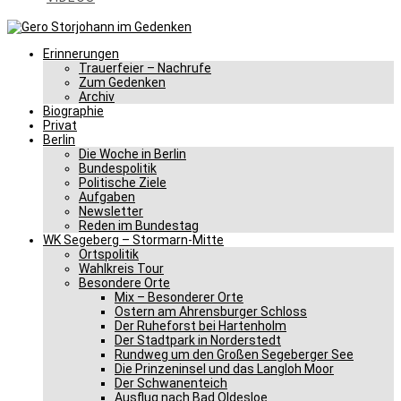
Erinnerungen
Trauerfeier – Nachrufe
Zum Gedenken
Archiv
Biographie
Privat
Berlin
Die Woche in Berlin
Bundespolitik
Politische Ziele
Aufgaben
Newsletter
Reden im Bundestag
WK Segeberg – Stormarn-Mitte
Ortspolitik
Wahlkreis Tour
Besondere Orte
Mix – Besonderer Orte
Ostern am Ahrensburger Schloss
Der Ruheforst bei Hartenholm
Der Stadtpark in Norderstedt
Rundweg um den Großen Segeberger See
Die Prinzeninsel und das Langloh Moor
Der Schwanenteich
Ausflug nach Bad Oldesloe