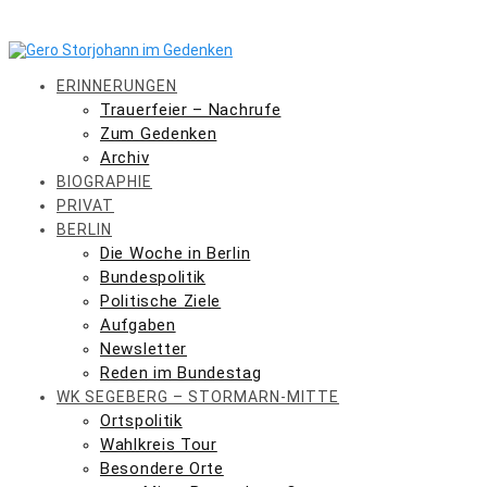
Skip
to
content
ERINNERUNGEN
Trauerfeier – Nachrufe
Zum Gedenken
Archiv
BIOGRAPHIE
PRIVAT
BERLIN
Die Woche in Berlin
Bundespolitik
Politische Ziele
Aufgaben
Newsletter
Reden im Bundestag
WK SEGEBERG – STORMARN-MITTE
Ortspolitik
Wahlkreis Tour
Besondere Orte