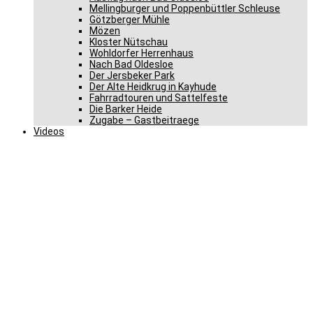
Mellingburger und Poppenbüttler Schleuse
Götzberger Mühle
Mözen
Kloster Nütschau
Wohldorfer Herrenhaus
Nach Bad Oldesloe
Der Jersbeker Park
Der Alte Heidkrug in Kayhude
Fahrradtouren und Sattelfeste
Die Barker Heide
Zugabe – Gastbeitraege
Videos
CDU-Kaltenkirchen verteilt
100 Zwiebelsäckchen in 1
Stunde