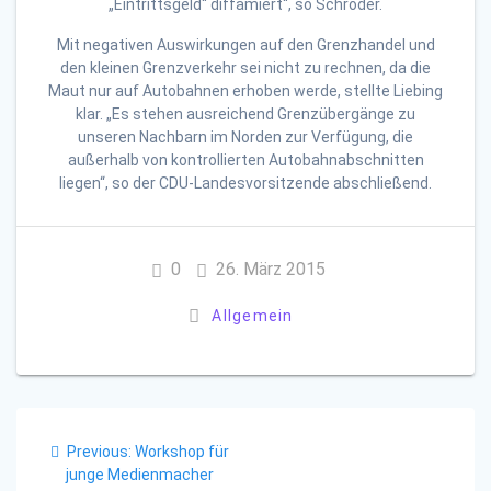
„Eintrittsgeld“ diffamiert“, so Schröder.
Mit negativen Auswirkungen auf den Grenzhandel und
den kleinen Grenzverkehr sei nicht zu rechnen, da die
Maut nur auf Autobahnen erhoben werde, stellte Liebing
klar. „Es stehen ausreichend Grenzübergänge zu
unseren Nachbarn im Norden zur Verfügung, die
außerhalb von kontrollierten Autobahnabschnitten
liegen“, so der CDU-Landesvorsitzende abschließend.
0
26. März 2015
Allgemein
Beitragsnavigation
Previous
Previous:
Workshop für
post:
junge Medienmacher