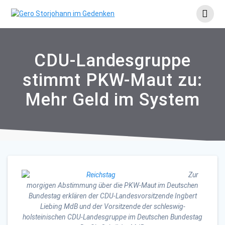
Skip
to
content
CDU-Landesgruppe
stimmt PKW-Maut zu:
Mehr Geld im System
Zur
morgigen Abstimmung über die PKW-Maut im Deutschen
Bundestag erklären der CDU-Landesvorsitzende Ingbert
Liebing MdB und der Vorsitzende der schleswig-
holsteinischen CDU-Landesgruppe im Deutschen Bundestag