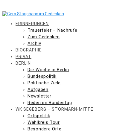
Skip
to
content
ERINNERUNGEN
Trauerfeier – Nachrufe
Zum Gedenken
Archiv
BIOGRAPHIE
PRIVAT
BERLIN
Die Woche in Berlin
Bundespolitik
Politische Ziele
Aufgaben
Newsletter
Reden im Bundestag
WK SEGEBERG – STORMARN-MITTE
Ortspolitik
Wahlkreis Tour
Besondere Orte