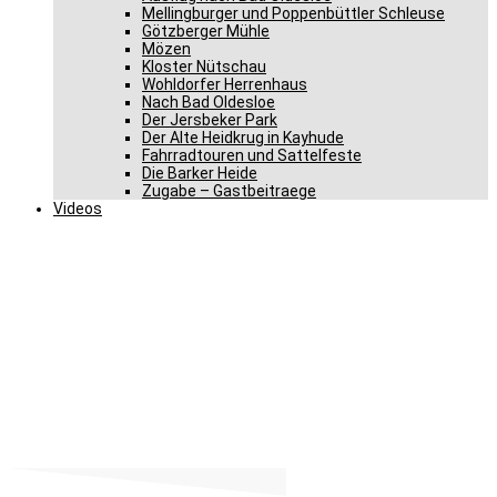
Mellingburger und Poppenbüttler Schleuse
Götzberger Mühle
Mözen
Kloster Nütschau
Wohldorfer Herrenhaus
Nach Bad Oldesloe
Der Jersbeker Park
Der Alte Heidkrug in Kayhude
Fahrradtouren und Sattelfeste
Die Barker Heide
Zugabe – Gastbeitraege
Videos
CDU Last Minute Aktionen
im Kreis Segeberg