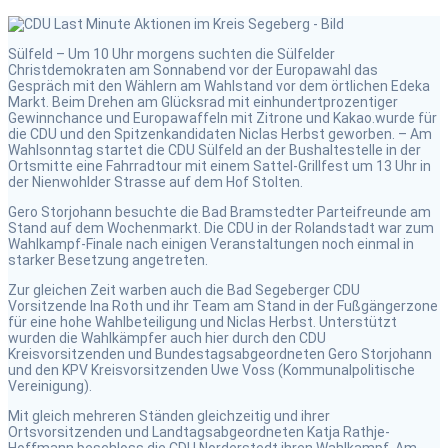
Sülfeld – Um 10 Uhr morgens suchten die Sülfelder
Christdemokraten am Sonnabend vor der Europawahl das
Gespräch mit den Wählern am Wahlstand vor dem örtlichen Edeka
Markt. Beim Drehen am Glücksrad mit einhundertprozentiger
Gewinnchance und Europawaffeln mit Zitrone und Kakao.wurde für
die CDU und den Spitzenkandidaten Niclas Herbst geworben. – Am
Wahlsonntag startet die CDU Sülfeld an der Bushaltestelle in der
Ortsmitte eine Fahrradtour mit einem Sattel-Grillfest um 13 Uhr in
der Nienwohlder Strasse auf dem Hof Stolten.
Gero Storjohann besuchte die Bad Bramstedter Parteifreunde am
Stand auf dem Wochenmarkt. Die CDU in der Rolandstadt war zum
Wahlkampf-Finale nach einigen Veranstaltungen noch einmal in
starker Besetzung angetreten.
Zur gleichen Zeit warben auch die Bad Segeberger CDU
Vorsitzende Ina Roth und ihr Team am Stand in der Fußgängerzone
für eine hohe Wahlbeteiligung und Niclas Herbst. Unterstützt
wurden die Wahlkämpfer auch hier durch den CDU
Kreisvorsitzenden und Bundestagsabgeordneten Gero Storjohann
und den KPV Kreisvorsitzenden Uwe Voss (Kommunalpolitische
Vereinigung).
Mit gleich mehreren Ständen gleichzeitig und ihrer
Ortsvorsitzenden und Landtagsabgeordneten Katja Rathje-