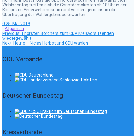
Hoffmann beschloss die CDU Norderstedt ihren Wahlkampf. Am
Wahlsonntag treffen sich die Christdemokraten ab 18 Uhr in der
Kneipe am Feuerwehrmuseum und werden gemeinsam die
Übertragung der Wahlergebnisse erwarten.
0
25. Mai 2019
Allgemein
Previous
Beitragsnavigation
Previous:
Thorsten Borchers zum CDA Kreisvorsitzenden
post:
wiedergewählt
Next
Next:
Heute – Niclas Herbst und CDU wählen
post:
CDU Verbände
Deutscher Bundestag
Kreisverbände