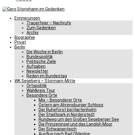
Erinnerungen
Trauerfeier – Nachrufe
Zum Gedenken
Archiv
Biographie
Privat
Berlin
Die Woche in Berlin
Bundespolitik
Politische Ziele
Aufgaben
Newsletter
Reden im Bundestag
WK Segeberg – Stormarn-Mitte
Ortspolitik
Wahlkreis Tour
Besondere Orte
Mix – Besonderer Orte
Ostern am Ahrensburger Schloss
Der Ruheforst bei Hartenholm
Der Stadtpark in Norderstedt
Rundweg um den Großen Segeberger See
Die Prinzeninsel und das Langloh Moor
Der Schwanenteich
Ausflug nach Bad Oldesloe