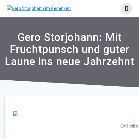
Skip
to
content
Gero Storjohann: Mit
Fruchtpunsch und guter
Laune ins neue Jahrzehnt
Ein heiße