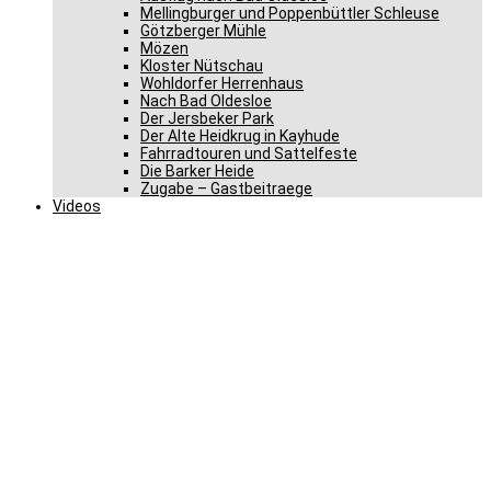
Mellingburger und Poppenbüttler Schleuse
Götzberger Mühle
Mözen
Kloster Nütschau
Wohldorfer Herrenhaus
Nach Bad Oldesloe
Der Jersbeker Park
Der Alte Heidkrug in Kayhude
Fahrradtouren und Sattelfeste
Die Barker Heide
Zugabe – Gastbeitraege
Videos
CDU plant die Zukunft des
Bahnverkehrs in
Bargteheide