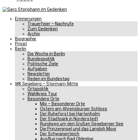
Erinnerungen
Trauerfeier – Nachrufe
Zum Gedenken
Archiv
Biographie
Privat
Berlin
Die Woche in Berlin
Bundespolitik
Politische Ziele
Aufgaben
Newsletter
Reden im Bundestag
WK Segeberg – Stormarn-Mitte
Ortspolitik
Wahlkreis Tour
Besondere Orte
Mix – Besonderer Orte
Ostern am Ahrensburger Schloss
Der Ruheforst bei Hartenholm
Der Stadtpark in Norderstedt
Rundweg um den Großen Segeberger See
Die Prinzeninsel und das Langloh Moor
Der Schwanenteich
Ausflug nach Bad Oldesloe