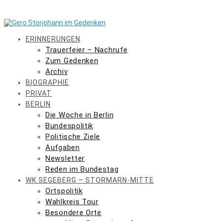
Skip
to
content
ERINNERUNGEN
Trauerfeier – Nachrufe
Zum Gedenken
Archiv
BIOGRAPHIE
PRIVAT
BERLIN
Die Woche in Berlin
Bundespolitik
Politische Ziele
Aufgaben
Newsletter
Reden im Bundestag
WK SEGEBERG – STORMARN-MITTE
Ortspolitik
Wahlkreis Tour
Besondere Orte