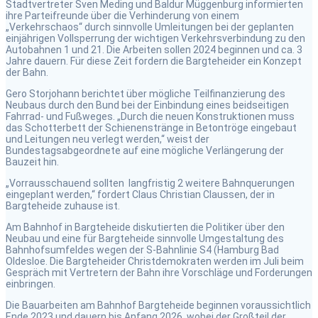
Stadtvertreter Sven Meding und Baldur Müggenburg informierten
ihre Parteifreunde über die Verhinderung von einem
„Verkehrschaos“ durch sinnvolle Umleitungen bei der geplanten
einjährigen Vollsperrung der wichtigen Verkehrsverbindung zu den
Autobahnen 1 und 21. Die Arbeiten sollen 2024 beginnen und ca. 3
Jahre dauern. Für diese Zeit fordern die Bargteheider ein Konzept
der Bahn.
Gero Storjohann berichtet über mögliche Teilfinanzierung des
Neubaus durch den Bund bei der Einbindung eines beidseitigen
Fahrrad- und Fußweges. „Durch die neuen Konstruktionen muss
das Schotterbett der Schienenstränge in Betontröge eingebaut
und Leitungen neu verlegt werden,“ weist der
Bundestagsabgeordnete auf eine mögliche Verlängerung der
Bauzeit hin.
„Vorrausschauend sollten langfristig 2 weitere Bahnquerungen
eingeplant werden,“ fordert Claus Christian Claussen, der in
Bargteheide zuhause ist.
Am Bahnhof in Bargteheide diskutierten die Politiker über den
Neubau und eine für Bargteheide sinnvolle Umgestaltung des
Bahnhofsumfeldes wegen der S-Bahnlinie S4 (Hamburg Bad
Oldesloe. Die Bargteheider Christdemokraten werden im Juli beim
Gespräch mit Vertretern der Bahn ihre Vorschläge und Forderungen
einbringen.
Die Bauarbeiten am Bahnhof Bargteheide beginnen voraussichtlich
Ende 2023 und dauern bis Anfang 2026, wobei der Großteil der