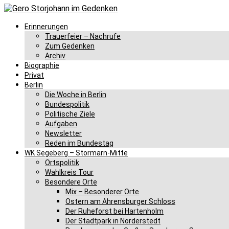
Erinnerungen
Trauerfeier – Nachrufe
Zum Gedenken
Archiv
Biographie
Privat
Berlin
Die Woche in Berlin
Bundespolitik
Politische Ziele
Aufgaben
Newsletter
Reden im Bundestag
WK Segeberg – Stormarn-Mitte
Ortspolitik
Wahlkreis Tour
Besondere Orte
Mix – Besonderer Orte
Ostern am Ahrensburger Schloss
Der Ruheforst bei Hartenholm
Der Stadtpark in Norderstedt