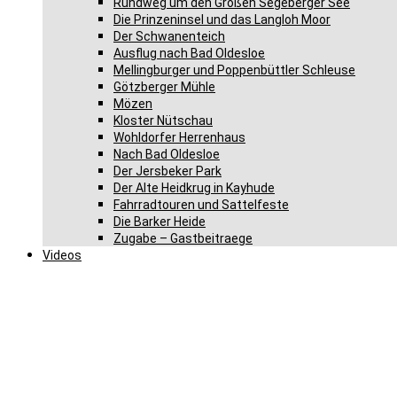
Rundweg um den Großen Segeberger See
Die Prinzeninsel und das Langloh Moor
Der Schwanenteich
Ausflug nach Bad Oldesloe
Mellingburger und Poppenbüttler Schleuse
Götzberger Mühle
Mözen
Kloster Nütschau
Wohldorfer Herrenhaus
Nach Bad Oldesloe
Der Jersbeker Park
Der Alte Heidkrug in Kayhude
Fahrradtouren und Sattelfeste
Die Barker Heide
Zugabe – Gastbeitraege
Videos