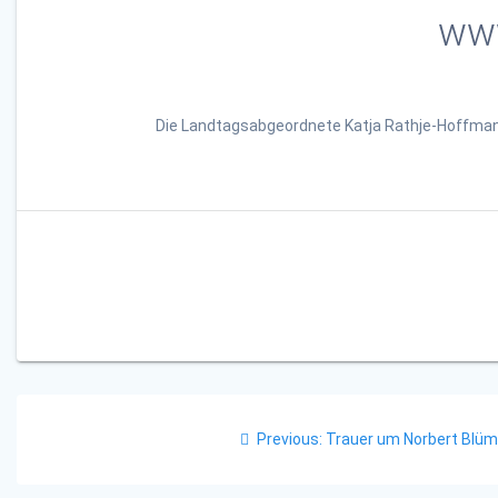
www
Die Landtagsabgeordnete Katja Rathje-Hoffman
Beitragsnavigation
Previous
Previous:
Trauer um Norbert Blüm
post: