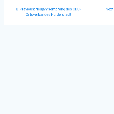
Beitragsnavigation
Previous
Previous:
Neujahrsempfang des CDU-
Next
post:
Ortsverbandes Norderstedt