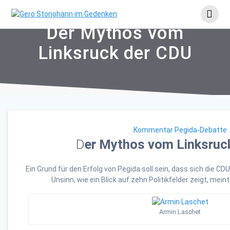
Skip
to
content
Der Mythos vom
Linksruck der CDU
Kommentar Pegida-Debatte
D
er Mythos vom Linksruc
Ein Grund für den Erfolg von Pegida soll sein, dass sich die CD
Unsinn, wie ein Blick auf zehn Politikfelder zeigt, mei
Armin Laschet