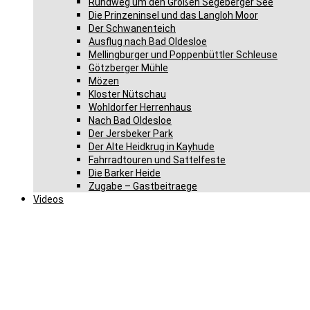
Rundweg um den Großen Segeberger See
Die Prinzeninsel und das Langloh Moor
Der Schwanenteich
Ausflug nach Bad Oldesloe
Mellingburger und Poppenbüttler Schleuse
Götzberger Mühle
Mözen
Kloster Nütschau
Wohldorfer Herrenhaus
Nach Bad Oldesloe
Der Jersbeker Park
Der Alte Heidkrug in Kayhude
Fahrradtouren und Sattelfeste
Die Barker Heide
Zugabe – Gastbeitraege
Videos