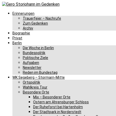
Erinnerungen
Trauerfeier – Nachrufe
Zum Gedenken
Archiv
Biographie
Privat
Berlin
Die Woche in Berlin
Bundespolitik
Politische Ziele
Aufgaben
Newsletter
Reden im Bundestag
WK Segeberg – Stormarn-Mitte
Ortspolitik
Wahlkreis Tour
Besondere Orte
Mix – Besonderer Orte
Ostern am Ahrensburger Schloss
Der Ruheforst bei Hartenholm
Der Stadtpark in Norderstedt