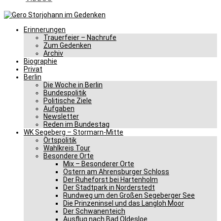
Erinnerungen
Trauerfeier – Nachrufe
Zum Gedenken
Archiv
Biographie
Privat
Berlin
Die Woche in Berlin
Bundespolitik
Politische Ziele
Aufgaben
Newsletter
Reden im Bundestag
WK Segeberg – Stormarn-Mitte
Ortspolitik
Wahlkreis Tour
Besondere Orte
Mix – Besonderer Orte
Ostern am Ahrensburger Schloss
Der Ruheforst bei Hartenholm
Der Stadtpark in Norderstedt
Rundweg um den Großen Segeberger See
Die Prinzeninsel und das Langloh Moor
Der Schwanenteich
Ausflug nach Bad Oldesloe