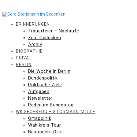
Skip
to
content
ERINNERUNGEN
Trauerfeier – Nachrufe
Zum Gedenken
Archiv
BIOGRAPHIE
PRIVAT
BERLIN
Die Woche in Berlin
Bundespolitik
Politische Ziele
Aufgaben
Newsletter
Reden im Bundestag
WK SEGEBERG – STORMARN-MITTE
Ortspolitik
Wahlkreis Tour
Besondere Orte