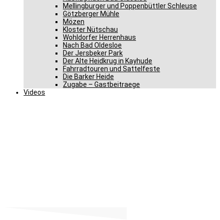
Mellingburger und Poppenbüttler Schleuse
Götzberger Mühle
Mözen
Kloster Nütschau
Wohldorfer Herrenhaus
Nach Bad Oldesloe
Der Jersbeker Park
Der Alte Heidkrug in Kayhude
Fahrradtouren und Sattelfeste
Die Barker Heide
Zugabe – Gastbeitraege
Videos
Drei Schritte zur Stärkung
der Pflege