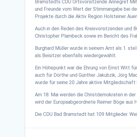
Bramstedts CDU Ortsvorsitzende Annegret Mißfe
und Freunde vom Wert der Stimmangabe bei der 
Projekte durch die Aktiv Region Holsteiner Aue
Auch in den Reden des Kreisvorsitzenden und 
Christopher Plambeck sowie im Bericht des Fra
Burghard Müller wurde in seinem Amt als 1. st
als Beisitzer ebenfalls wiedergewählt.
Ein Höhepunkt war die Ehrung von Ernst Witt fü
auch für Dörthe und Günther Jakubzik, Jörg Mace
wurde für seine 20 Jahre aktive Mitgliedschaf
Am 18. Mai werden die Christdemokraten in de
wird der Europaabgeordnete Reimer Böge aus 
Die CDU Bad Bramstedt hat 109 Mitglieder. We