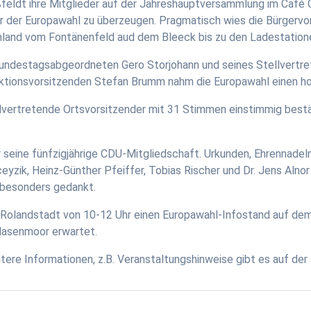
ldt ihre Mitglieder auf der Jahreshauptversammlung im Café Gri
der Europawahl zu überzeugen. Pragmatisch wies die Bürgervor
nland vom Fontänenfeld aud dem Bleeck bis zu den Ladestationen
Bundestagsabgeordneten Gero Storjohann und seines Stellvertr
ktionsvorsitzenden Stefan Brumm nahm die Europawahl einen hoh
ellvertretende Ortsvorsitzender mit 31 Stimmen einstimmig bes
r seine fünfzigjährige CDU-Mitgliedschaft. Urkunden, Ehrennad
yzik, Heinz-Günther Pfeiffer, Tobias Rischer und Dr. Jens Alnor
t besonders gedankt.
r Rolandstadt von 10-12 Uhr einen Europawahl-Infostand auf d
Hasenmoor erwartet.
itere Informationen, z.B. Veranstaltungshinweise gibt es auf