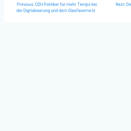
Previous
Ne
Previous:
CDU Politiker für mehr Tempo bei
Next:
De
post:
po
der Digitalisierung und dem Glasfasernetz