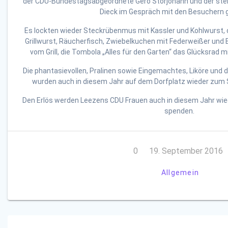
der CDU-Bundestagsabgeordnete Gero Storjohann und der stel
Dieck im Gespräch mit den Besuchern g
Es lockten wieder Steckrübenmus mit Kassler und Kohlwurst, 
Grillwurst, Räucherfisch, Zwiebelkuchen mit Federweißer und
vom Grill, die Tombola „Alles für den Garten“ das Glücksra
Die phantasievollen, Pralinen sowie Eingemachtes, Liköre und 
wurden auch in diesem Jahr auf dem Dorfplatz wieder zum
Den Erlös werden Leezens CDU Frauen auch in diesem Jahr wied
spenden.
0
19. September 2016
Allgemein
Beitragsnavigation