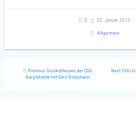
0
20. Januar 2015
Allgemein
Beitragsnavigation
Previous
Next
Previous:
Grünkohlessen der CDU
Next:
CDU st
post:
post:
Bargteheide mit Gero Storjohann