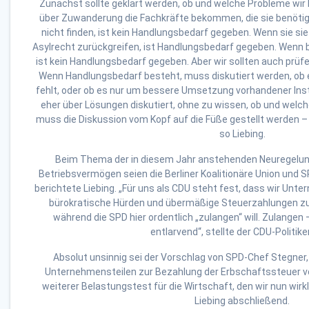
Zunächst sollte geklärt werden, ob und welche Probleme wi
über Zuwanderung die Fachkräfte bekommen, die sie benötig
nicht finden, ist kein Handlungsbedarf gegeben. Wenn sie sie
Asylrecht zurückgreifen, ist Handlungsbedarf gegeben. Wenn bei
ist kein Handlungsbedarf gegeben. Aber wir sollten auch prüfen
Wenn Handlungsbedarf besteht, muss diskutiert werden, ob 
fehlt, oder ob es nur um bessere Umsetzung vorhandener In
eher über Lösungen diskutiert, ohne zu wissen, ob und welc
muss die Diskussion vom Kopf auf die Füße gestellt werden –
so Liebing.
Beim Thema der in diesem Jahr anstehenden Neuregelun
Betriebsvermögen seien die Berliner Koalitionäre Union und 
berichtete Liebing. „Für uns als CDU steht fest, dass wir Un
bürokratische Hürden und übermäßige Steuerzahlungen zus
während die SPD hier ordentlich „zulangen“ will. Zulangen 
entlarvend“, stellte der CDU-Politike
Absolut unsinnig sei der Vorschlag von SPD-Chef Stegner,
Unternehmensteilen zur Bezahlung der Erbschaftssteuer vo
weiterer Belastungstest für die Wirtschaft, den wir nun wirkl
Liebing abschließend.