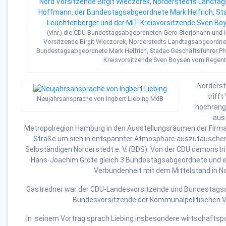
(vlnr.) die CDU-Bundestagsabgeordneten Gero Storjohann und I
Vorsitzende Birgit Wieczorek, Norderstedts Landtagsabgeordne
Bundestagsabgeordnete Mark Helfrich, Stadac-Geschäftsführer Phi
Kreisvorsitzende Sven Boysen vom Regent
Norderst
triff
Neujahrsansprache von Ingbert Liebing MdB
hochrang
aus 
Metropolregion Hamburg in den Ausstellungsräumen der Firma
Straße um sich in entspannter Atmosphäre auszutauschen
Selbständigen Norderstedt e. V. (BDS). Von der CDU demonst
Hans-Joachim Grote gleich 3 Bundestagsabgeordnete und e
Verbundenheit mit dem Mittelstand in N
Gastredner war der CDU-Landesvorsitzende und Bundestagsab
Bundesvorsitzende der Kommunalpolitischen Ve
In seinem Vortrag sprach Liebing insbesondere wirtschaftsp