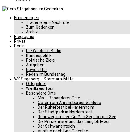
Erinnerungen
Trauerfeier – Nachrufe
Zum Gedenken
Archiv
Biographie
Privat
Berlin
Die Woche in Berlin
Bundespolitik
Politische Ziele
Aufgaben
Newsletter
Reden im Bundestag
WK Segeberg – Stormarn-Mitte
Ortspolitik
Wahlkreis Tour
Besondere Orte
Mix – Besonderer Orte
Ostern am Ahrensburger Schloss
Der Ruheforst bei Hartenholm
Der Stadtpark in Norderstedt
Rundweg um den Großen Segeberger See
Die Prinzeninsel und das Langloh Moor
Der Schwanenteich
Ausflug nach Bad Oldesloe