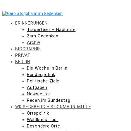
Skip
to
content
ERINNERUNGEN
Trauerfeier – Nachrufe
Zum Gedenken
Archiv
BIOGRAPHIE
PRIVAT
BERLIN
Die Woche in Berlin
Bundespolitik
Politische Ziele
Aufgaben
Newsletter
Reden im Bundestag
WK SEGEBERG – STORMARN-MITTE
Ortspolitik
Wahlkreis Tour
Besondere Orte