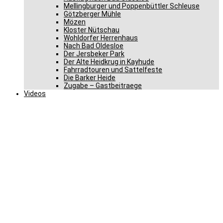
Mellingburger und Poppenbüttler Schleuse
Götzberger Mühle
Mözen
Kloster Nütschau
Wohldorfer Herrenhaus
Nach Bad Oldesloe
Der Jersbeker Park
Der Alte Heidkrug in Kayhude
Fahrradtouren und Sattelfeste
Die Barker Heide
Zugabe – Gastbeitraege
Videos
Gero Storjohann: 5
Millionen Euro für den
Abbiegeassistenten