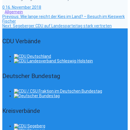
0
16. November 2018
Allgemein
Previous
Beitragsnavigation
Previous:
Wie lange reicht der Kies im Land? – Besuch im Kieswerk
post:
Fischer
Next
Next:
Segeberger CDU auf Landesparteitag stark vertreten
post:
CDU Verbände
Deutscher Bundestag
Kreisverbände