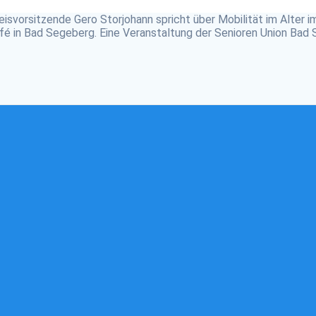
vorsitzende Gero Storjohann spricht über Mobilität im Alter i
fé in Bad Segeberg. Eine Veranstaltung der Senioren Union Bad 