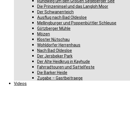
Rundweg um den Großen Segeberger See
Die Prinzeninsel und das Langloh Moor
Der Schwanenteich
Ausflug nach Bad Oldesloe
Mellingburger und Poppenbüttler Schleuse
Götzberger Mühle
Mözen
Kloster Nütschau
Wohldorfer Herrenhaus
Nach Bad Oldesloe
Der Jersbeker Park
Der Alte Heidkrug in Kayhude
Fahrradtouren und Sattelfeste
Die Barker Heide
Zugabe – Gastbeitraege
Videos