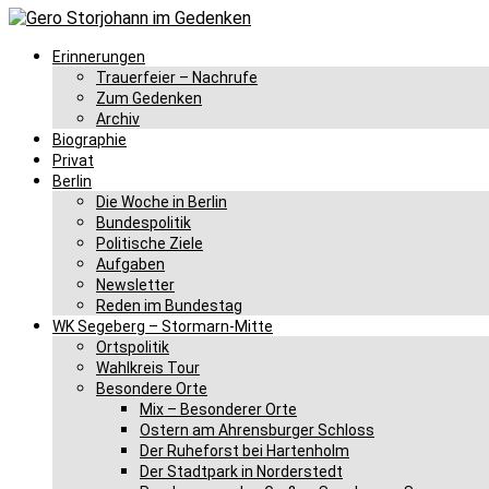
Erinnerungen
Trauerfeier – Nachrufe
Zum Gedenken
Archiv
Biographie
Privat
Berlin
Die Woche in Berlin
Bundespolitik
Politische Ziele
Aufgaben
Newsletter
Reden im Bundestag
WK Segeberg – Stormarn-Mitte
Ortspolitik
Wahlkreis Tour
Besondere Orte
Mix – Besonderer Orte
Ostern am Ahrensburger Schloss
Der Ruheforst bei Hartenholm
Der Stadtpark in Norderstedt