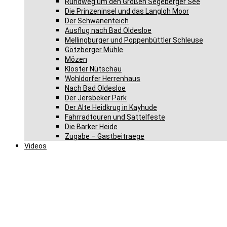
Rundweg um den Großen Segeberger See
Die Prinzeninsel und das Langloh Moor
Der Schwanenteich
Ausflug nach Bad Oldesloe
Mellingburger und Poppenbüttler Schleuse
Götzberger Mühle
Mözen
Kloster Nütschau
Wohldorfer Herrenhaus
Nach Bad Oldesloe
Der Jersbeker Park
Der Alte Heidkrug in Kayhude
Fahrradtouren und Sattelfeste
Die Barker Heide
Zugabe – Gastbeitraege
Videos