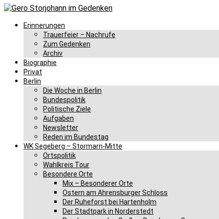
Erinnerungen
Trauerfeier – Nachrufe
Zum Gedenken
Archiv
Biographie
Privat
Berlin
Die Woche in Berlin
Bundespolitik
Politische Ziele
Aufgaben
Newsletter
Reden im Bundestag
WK Segeberg – Stormarn-Mitte
Ortspolitik
Wahlkreis Tour
Besondere Orte
Mix – Besonderer Orte
Ostern am Ahrensburger Schloss
Der Ruheforst bei Hartenholm
Der Stadtpark in Norderstedt