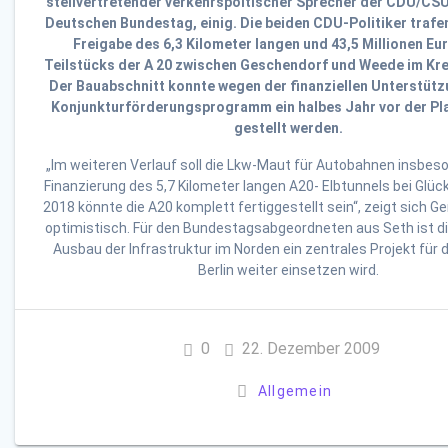
stellvertretender verkehrspoltischer Sprecher der CDU/CSU
Deutschen Bundestag, einig. Die beiden CDU-Politiker trafen
Freigabe des 6,3 Kilometer langen und 43,5 Millionen Eu
Teilstücks der A 20 zwischen Geschendorf und Weede im Kre
Der Bauabschnitt konnte wegen der finanziellen Unterstüt
Konjunkturförderungsprogramm ein halbes Jahr vor der Pl
gestellt werden.
„Im weiteren Verlauf soll die Lkw-Maut für Autobahnen insbeso
Finanzierung des 5,7 Kilometer langen A20- Elbtunnels bei Glüc
2018 könnte die A20 komplett fertiggestellt sein“, zeigt sich G
optimistisch. Für den Bundestagsabgeordneten aus Seth ist di
Ausbau der Infrastruktur im Norden ein zentrales Projekt für d
Berlin weiter einsetzen wird.
0
22. Dezember 2009
Allgemein