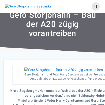
Skip
to
content
Gero Storjohann – Bau
der A20 zügig
vorantreiben
Gero Storjohann und Peter Harry Carstensen bei der Freigab
Autobahnabschnitts zwischen Geschendorf und Weede.
Kreis Segeberg – „Nun muss der Weiterbau der A20 in Richtu
vorangetrieben werden,“ sind sich Schleswig-Holst
Ministerpräsident Peter Harry Carstensen und Gero Sto