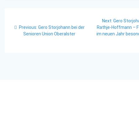
Beitragsnavigation
Next
Next:
Gero Storjoh
Previous
post:
Previous:
Gero Storjohann bei der
Rathje-Hoffmann – F
post:
Senioren Union Oberalster
im neuen Jahr beson