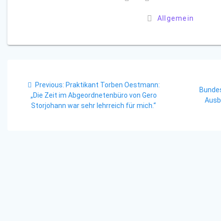
Allgemein
Beitragsnavigation
Previous
Previous:
Praktikant Torben Oestmann:
Bunde
post:
„Die Zeit im Abgeordnetenbüro von Gero
Ausb
Storjohann war sehr lehrreich für mich.“