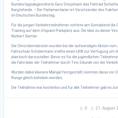
Bundestagsabgeordnete Gero Storjohann das Fahrrad Sicherheit
Bargteheide. – Der Parlamentarier ist Vorsitzender des frakti
im Deutschen Bundestag.
Für die jungen Verkehrsteilnehmer richtete am Sonnabend die 
Training auf dem Utspann Parkplatz aus. Die Idee zu dieser V
Norbert Siemer.
Die Christdemokraten wurden bei der aufwendigen Aktion vom A
Fahrschule Schölermann stellte einen LKW zur Verfügung um d
plastisch darzustellen. Bevor es für die jugendlichen Teilnehm
die Fahrräder der Teilnehmer durch Tino Sdunek von der Verkeh
Wurden dabei kleinere Mängel festgestellt, konnten diese vor O
Runge gleich behoben werden,
Die Teilnahme war kostenlos und für alle Teilnehmer gab es z
0
21. August 