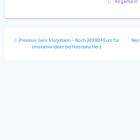
Allgemein
Beitragsnavigation
Previous
Previous:
Gero Storjohann – Noch 303.804 Euro für
Next
post:
innovative Ideen bei Holsteins Herz