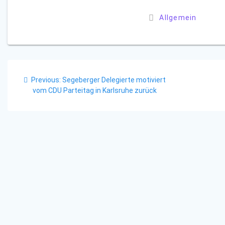
Allgemein
Beitragsnavigation
Previous
Previous:
Segeberger Delegierte motiviert
post:
vom CDU Parteitag in Karlsruhe zurück