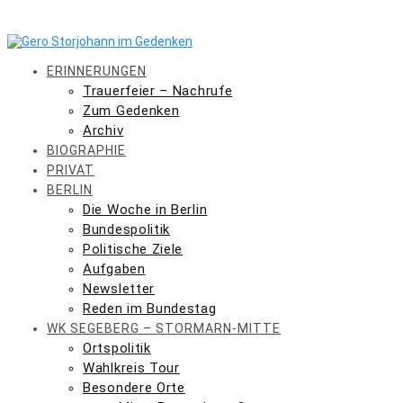
Skip
to
content
ERINNERUNGEN
Trauerfeier – Nachrufe
Zum Gedenken
Archiv
BIOGRAPHIE
PRIVAT
BERLIN
Die Woche in Berlin
Bundespolitik
Politische Ziele
Aufgaben
Newsletter
Reden im Bundestag
WK SEGEBERG – STORMARN-MITTE
Ortspolitik
Wahlkreis Tour
Besondere Orte