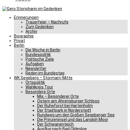
Erinnerungen
Trauerfeier – Nachrufe
Zum Gedenken
Archiv
Biographie
Privat
Berlin
Die Woche in Berlin
Bundespolitik
Politische Ziele
Aufgaben
Newsletter
Reden im Bundestag
WK Segeberg – Stormarn-Mitte
Ortspolitik
Wahlkreis Tour
Besondere Orte
Mix – Besonderer Orte
Ostern am Ahrensburger Schloss
Der Ruheforst bei Hartenholm
Der Stadtpark in Norderstedt
Rundweg um den Großen Segeberger See
Die Prinzeninsel und das Langloh Moor
Der Schwanenteich
Ausflug nach Bad Oldesloe