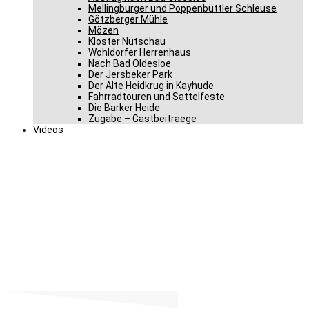
Mellingburger und Poppenbüttler Schleuse
Götzberger Mühle
Mözen
Kloster Nütschau
Wohldorfer Herrenhaus
Nach Bad Oldesloe
Der Jersbeker Park
Der Alte Heidkrug in Kayhude
Fahrradtouren und Sattelfeste
Die Barker Heide
Zugabe – Gastbeitraege
Videos
Gero Storjohann – Bericht
aus Berlin