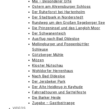
Mix – Besonderer Orte
Ostern am Ahrensburger Schloss
Der Ruheforst bei Hartenholm
Der Stadtpark in Norderstedt
Rundweg um den Großen Segeberger See
Die Prinzeninsel und das Langloh Moor
Der Schwanenteich
Ausflug nach Bad Oldesloe
Mellingburger und Poppenbüttler
Schleuse
Götzberger Mühle
Mözen
Kloster Nütschau
Wohldorfer Herrenhaus
Nach Bad Oldesloe
Der Jersbeker Park
Der Alte Heidkrug in Kayhude
Fahrradtouren und Sattelfeste
Die Barker Heide
Zugabe – Gastbeitraege
VIDEOS