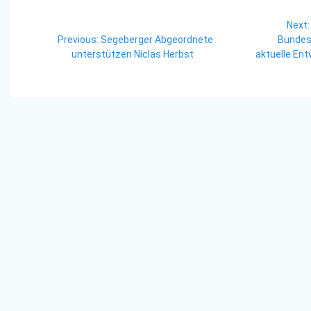
Beitragsnavigation
Next:
Previous
Previous:
Segeberger Abgeordnete
Bundest
post:
unterstützen Niclas Herbst
aktuelle En