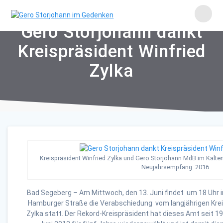
Skip
to
content
Gero Storjohann dankt
Kreispräsident Winfried
Zylka
Kreispräsident Winfried Zylka und Gero Storjohann MdB im Kalte
Neujahrsempfang 2016
Bad Segeberg –
Am Mittwoch, den 13. Juni findet um 18 Uhr 
Hamburger Straße die Verabschiedung vom langjährigen Krei
Zylka statt. Der Rekord-Kreispräsident hat dieses Amt seit 19