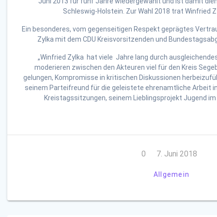
Juni 2013 für fünf Jahre wiedergewählt und ist damit dien
Schleswig-Holstein. Zur Wahl 2018 trat Winfried Z
Ein besonderes, vom gegenseitigen Respekt geprägtes Vertrau
Zylka mit dem CDU Kreisvorsitzenden und Bundestagsabg
„Winfried Zylka hat viele Jahre lang durch ausgleichende
moderieren zwischen den Akteuren viel für den Kreis Segebe
gelungen, Kompromisse in kritischen Diskussionen herbeizufü
seinem Parteifreund für die geleistete ehrenamtliche Arbeit 
Kreistagssitzungen, seinem Lieblingsprojekt Jugend im
0
7. Juni 2018
Allgemein