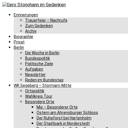
Erinnerungen
Trauerfeier – Nachrufe
Zum Gedenken
Archiv
Biographie
Privat
Berlin
Die Woche in Berlin
Bundespolitik
Politische Ziele
Aufgaben
Newsletter
Reden im Bundestag
WK Segeberg – Stormarn-Mitte
Ortspolitik
Wahlkreis Tour
Besondere Orte
Mix – Besonderer Orte
Ostern am Ahrensburger Schloss
Der Ruheforst bei Hartenholm
Der Stadtpark in Norderstedt