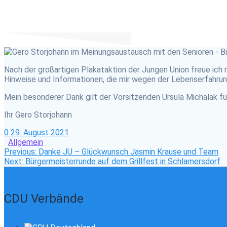
Nach der großartigen Plakataktion der Jungen Union freue ich 
Hinweise und Informationen, die mir wegen der Lebenserfahrung
Mein besonderer Dank gilt der Vorsitzenden Ursula Michalak fü
Ihr Gero Storjohann
0
29. August 2021
Allgemein
Beitragsnavigation
Previous
Previous:
Danke JU – Glückwunsch Jasmin Krause und Team
Next
post:
Next:
Bürgermeisterrunde auf dem Grillfest in Schlamersdorf
post:
CDU Verbände