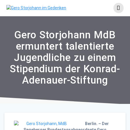
Skip
to
content
Gero Storjohann MdB
ermuntert talentierte
Jugendliche zu einem
Stipendium der Konrad-
Adenauer-Stiftung
Berlin. – Der
Segeberger Bundestagsabgeordnete Gero