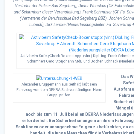
Vertreter der Polizei Bad Segeberg, Dieter Wenskus (GF Fahrschu
und Schirmherr dieser Veranstaltung), Frank Schmüser (GF Fa. Süve
(Vertreterin der Berufsschule Bad Segeberg BBZ), Jochen Schn
Lübeck), Dirk Lemke (Niederlassungsleiter Fa. Süverkrüp 
Aktiv beim SafetyCheck-Boxenstopp: (vlnr.) Dipl. Ing. Frank Schmüse
Schirmherr Gero Storjohann MdB und Jochen Schnack (Niederl
Das Wi
Safet
Alexander Brüggemann aus Seth (r.) läßt sein
Autofahrer
Fahrzeug von dem DEKRA-Sachverständigen Herrn
Grupp prüfen.
Fahrze
Sicherhei
Mängel ü
noch bis zum 11. Juli bei allen DEKRA Niederlassungen
erforderlich. Bei Sicherheitsmängeln an ihrem Fahrzeug
Sanktionen oder unangenehme Folgen zu befürchten, da es 
handelt, die junge Menschen für die Verkehrssicherhe