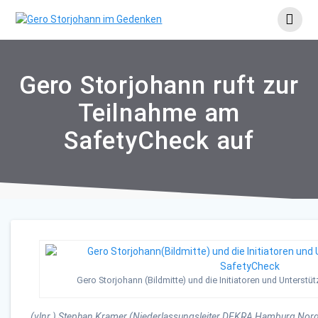
Skip
to
content
Gero Storjohann ruft zur
Teilnahme am
SafetyCheck auf
Gero Storjohann (Bildmitte) und die Initiatoren und Unterstü
(vlnr.) Stephan Kramer (Niederlassungsleiter DEKRA Hamburg Nord)