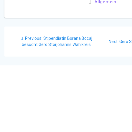
Allgemein
Beitragsnavigation
Previous
Previous:
Stipendiatin Borana Bocaj
Next
Next:
Gero S
post:
besucht Gero Storjohanns Wahlkreis
post: