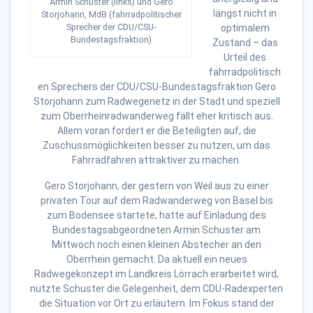
Armin Schuster (links) und Gero
längst nicht in
Storjohann, MdB (fahrradpolitischer
Sprecher der CDU/CSU-
optimalem
Bundestagsfraktion)
Zustand – das
Urteil des
fahrradpolitisch
en Sprechers der CDU/CSU-Bundestagsfraktion Gero
Storjohann zum Radwegenetz in der Stadt und speziell
zum Oberrheinradwanderweg fällt eher kritisch aus.
Allem voran fordert er die Beteiligten auf, die
Zuschussmöglichkeiten besser zu nutzen, um das
Fahrradfahren attraktiver zu machen.
Gero Storjohann, der gestern von Weil aus zu einer
privaten Tour auf dem Radwanderweg von Basel bis
zum Bodensee startete, hatte auf Einladung des
Bundestagsabgeordneten Armin Schuster am
Mittwoch noch einen kleinen Abstecher an den
Oberrhein gemacht. Da aktuell ein neues
Radwegekonzept im Landkreis Lörrach erarbeitet wird,
nutzte Schuster die Gelegenheit, dem CDU-Radexperten
die Situation vor Ort zu erläutern. Im Fokus stand der