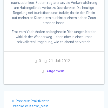
nachzudenken. Zudem regte er an, die Verkehrsführung
am Hafengelände vorbei zu überdenken. Die heutige
Regelung sei touristisch unattraktiv, da sie den Rhein
auf mehreren Kilometern nur hinter einem hohen Zaun
erahnen lasse.
Erst vom Yachthafen an beginne in Richtungen Norden
wirklich der Wanderweg – dann aber in einer umso
reizvolleren Umgebung, wie er lobend hervorhob.
0
21. Juli 2012
Allgemein
Beitragsnavigation
Previous
Previous:
Praktikantin
post:
Wiebke Wussow: „Mein