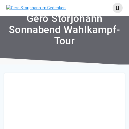
Skip
to
content
Gero Storjohann
Sonnabend Wahlkampf-
Tour