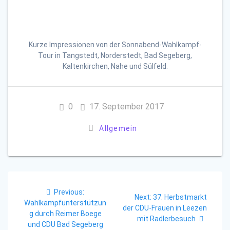
Kurze Impressionen von der Sonnabend-Wahlkampf-
Tour in Tangstedt, Norderstedt, Bad Segeberg,
Kaltenkirchen, Nahe und Sülfeld.
0
17. September 2017
Allgemein
Beitragsnavigation
Previous
Previous:
Next
Next:
37. Herbstmarkt
post:
Wahlkampfunterstützun
post:
der CDU-Frauen in Leezen
g durch Reimer Boege
mit Radlerbesuch
und CDU Bad Segeberg