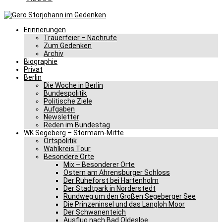
Erinnerungen
Trauerfeier – Nachrufe
Zum Gedenken
Archiv
Biographie
Privat
Berlin
Die Woche in Berlin
Bundespolitik
Politische Ziele
Aufgaben
Newsletter
Reden im Bundestag
WK Segeberg – Stormarn-Mitte
Ortspolitik
Wahlkreis Tour
Besondere Orte
Mix – Besonderer Orte
Ostern am Ahrensburger Schloss
Der Ruheforst bei Hartenholm
Der Stadtpark in Norderstedt
Rundweg um den Großen Segeberger See
Die Prinzeninsel und das Langloh Moor
Der Schwanenteich
Ausflug nach Bad Oldesloe