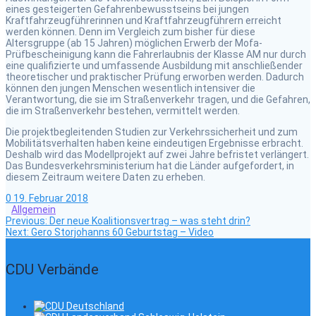
eines gesteigerten Gefahrenbewusstseins bei jungen
Kraftfahrzeugführerinnen und Kraftfahrzeugführern erreicht
werden können. Denn im Vergleich zum bisher für diese
Altersgruppe (ab 15 Jahren) möglichen Erwerb der Mofa-
Prüfbescheinigung kann die Fahrerlaubnis der Klasse AM nur durch
eine qualifizierte und umfassende Ausbildung mit anschließender
theoretischer und praktischer Prüfung erworben werden. Dadurch
können den jungen Menschen wesentlich intensiver die
Verantwortung, die sie im Straßenverkehr tragen, und die Gefahren,
die im Straßenverkehr bestehen, vermittelt werden.
Die projektbegleitenden Studien zur Verkehrssicherheit und zum
Mobilitätsverhalten haben keine eindeutigen Ergebnisse erbracht.
Deshalb wird das Modellprojekt auf zwei Jahre befristet verlängert.
Das Bundesverkehrsministerium hat die Länder aufgefordert, in
diesem Zeitraum weitere Daten zu erheben.
0
19. Februar 2018
Allgemein
Previous
Beitragsnavigation
Previous:
Der neue Koalitionsvertrag – was steht drin?
Next
post:
Next:
Gero Storjohanns 60 Geburtstag – Video
post:
CDU Verbände