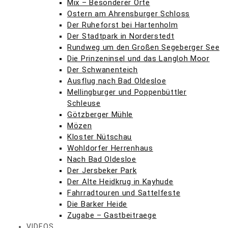
Mix – Besonderer Orte
Ostern am Ahrensburger Schloss
Der Ruheforst bei Hartenholm
Der Stadtpark in Norderstedt
Rundweg um den Großen Segeberger See
Die Prinzeninsel und das Langloh Moor
Der Schwanenteich
Ausflug nach Bad Oldesloe
Mellingburger und Poppenbüttler
Schleuse
Götzberger Mühle
Mözen
Kloster Nütschau
Wohldorfer Herrenhaus
Nach Bad Oldesloe
Der Jersbeker Park
Der Alte Heidkrug in Kayhude
Fahrradtouren und Sattelfeste
Die Barker Heide
Zugabe – Gastbeitraege
VIDEOS