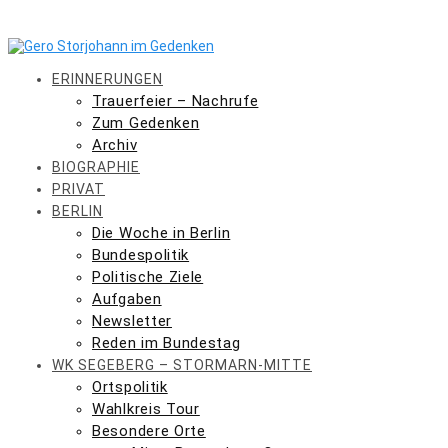
Skip
to
content
ERINNERUNGEN
Trauerfeier – Nachrufe
Zum Gedenken
Archiv
BIOGRAPHIE
PRIVAT
BERLIN
Die Woche in Berlin
Bundespolitik
Politische Ziele
Aufgaben
Newsletter
Reden im Bundestag
WK SEGEBERG – STORMARN-MITTE
Ortspolitik
Wahlkreis Tour
Besondere Orte