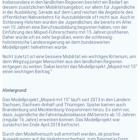
Insbesondere in den ländlichen Regionen besteht ein Bedarf an
diesem zusätzlichen Mobilitätsangebot, vor allem für Jugendliche
in der Ausbildung. Gerade auf dem Land reichen die Angebote des
öffentlichen Nahverkehrs für Auszubildende oft nicht aus. Auch in
Schleswig-Holstein würden die Jugendlichen, die bereits im Alter
von 15 Jahren eine Berufsausbildung begonnen haben, von der
Einführung des Moped-Führerscheins mit 15 Jahren profitieren.
Daher würde ich es sehr begrüßen, wenn die schleswig-
holsteinische Landesregierung an dem bundesweiten
Modellprojekt teilnehmen würde.
Nicht zuletzt ist eine bessere Mobilität ein wichtiges Kriterium, um
dem Wegzug junger Menschen aus den ländlichen Regionen
entgegen zu wirken. Dabei leistet das Modellprojekt „Moped mit 15“
einen wichtigen Beitrag.“
Hintergrund:
Das Modellprojekt „Moped mit 15″ läuft seit 2013 in den Ländern
Sachsen, Sachsen-Anhalt und Thüringen. Später kamen auch
Brandenburg und Mecklenburg-Vorpommern hinzu. Es sieht vor,
dass Jugendliche die Fahrerlaubnisklasse AM bereits ab 15 Jahren
(regulär 16 Jahre) erwerben können. Das Modellprojekt war
zunächst bis Ende April 2018 befristet.
Durch den Modellversuch soll ermittelt werden, ob positive
Auswirkungen auf die Verkehrssicherheit, zum Beispiel in Form