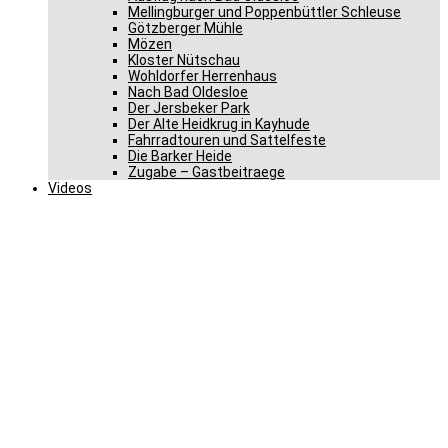
Mellingburger und Poppenbüttler Schleuse
Götzberger Mühle
Mözen
Kloster Nütschau
Wohldorfer Herrenhaus
Nach Bad Oldesloe
Der Jersbeker Park
Der Alte Heidkrug in Kayhude
Fahrradtouren und Sattelfeste
Die Barker Heide
Zugabe – Gastbeitraege
Videos
Gero Storjohann spricht
sich für Beteiligung
Schleswig-Holsteins am
Modellprojekt „Moped mit