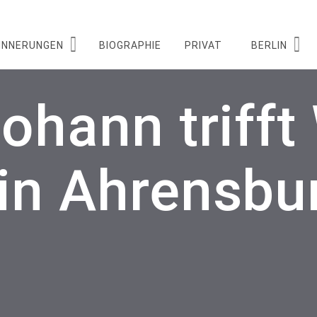
INNERUNGEN
BIOGRAPHIE
PRIVAT
BERLIN
johann triff
in Ahrensbu