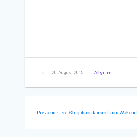
0
20. August 2013
Allgemein
Beitragsnavigation
Previous
Previous:
Gero Storjohann kommt zum Wakend
post: