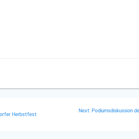
Next
Next:
Podiumsdiskussion des
orfer Herbstfest
post: