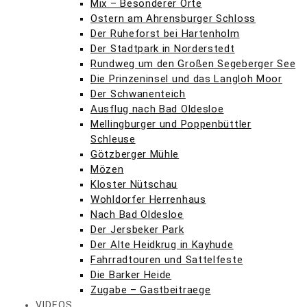
Mix – Besonderer Orte
Ostern am Ahrensburger Schloss
Der Ruheforst bei Hartenholm
Der Stadtpark in Norderstedt
Rundweg um den Großen Segeberger See
Die Prinzeninsel und das Langloh Moor
Der Schwanenteich
Ausflug nach Bad Oldesloe
Mellingburger und Poppenbüttler
Schleuse
Götzberger Mühle
Mözen
Kloster Nütschau
Wohldorfer Herrenhaus
Nach Bad Oldesloe
Der Jersbeker Park
Der Alte Heidkrug in Kayhude
Fahrradtouren und Sattelfeste
Die Barker Heide
Zugabe – Gastbeitraege
VIDEOS