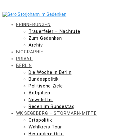
Skip
to
content
ERINNERUNGEN
Trauerfeier – Nachrufe
Zum Gedenken
Archiv
BIOGRAPHIE
PRIVAT
BERLIN
Die Woche in Berlin
Bundespolitik
Politische Ziele
Aufgaben
Newsletter
Reden im Bundestag
WK SEGEBERG – STORMARN-MITTE
Ortspolitik
Wahlkreis Tour
Besondere Orte