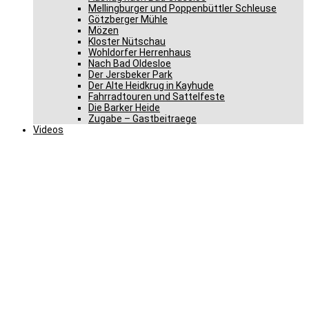
Mellingburger und Poppenbüttler Schleuse
Götzberger Mühle
Mözen
Kloster Nütschau
Wohldorfer Herrenhaus
Nach Bad Oldesloe
Der Jersbeker Park
Der Alte Heidkrug in Kayhude
Fahrradtouren und Sattelfeste
Die Barker Heide
Zugabe – Gastbeitraege
Videos
Gero Storjohann vermisst
die Besucher aus seinem
Wahlkreis in Berlin