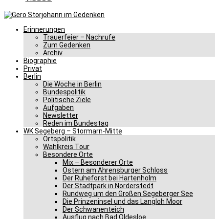
Erinnerungen
Trauerfeier – Nachrufe
Zum Gedenken
Archiv
Biographie
Privat
Berlin
Die Woche in Berlin
Bundespolitik
Politische Ziele
Aufgaben
Newsletter
Reden im Bundestag
WK Segeberg – Stormarn-Mitte
Ortspolitik
Wahlkreis Tour
Besondere Orte
Mix – Besonderer Orte
Ostern am Ahrensburger Schloss
Der Ruheforst bei Hartenholm
Der Stadtpark in Norderstedt
Rundweg um den Großen Segeberger See
Die Prinzeninsel und das Langloh Moor
Der Schwanenteich
Ausflug nach Bad Oldesloe