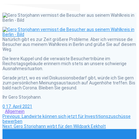
Natürlich gibt es zur Zeit größere Probleme. Aber ich vermisse die
Besucher aus meinem Wahlkreis in Berlin und grüße Sie auf diesem
Weg.
Die leere Kuppel und die verwaiste Besuchertribüne im
Reichstagsgebäude erinnern mich stets an unsere schwierige
Ausnahmesituation.
Gerade jetzt, wo es viel Diskussionsbedarf gibt, würde ich Sie gern
zum persönlichen Meinungsaustausch auf Augenhöhe treffen. Bis
bald nach Corona. Bleiben Sie gesund.
Ihr Gero Storjohann.
0
17. April 2021
Allgemein
Previous
Beitragsnavigation
Previous:
Landwirte können sich jetzt für Investitionszuschüsse
post:
bewerben
Next
Next:
Gero Storjohann wirbt für den Wildpark Eekholt
post: